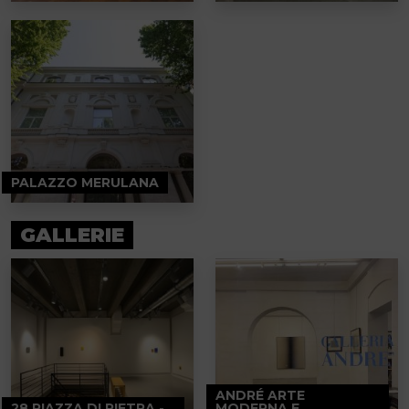
PALAZZO MERULANA
GALLERIE
ANDRÉ ARTE
28 PIAZZA DI PIETRA -
MODERNA E