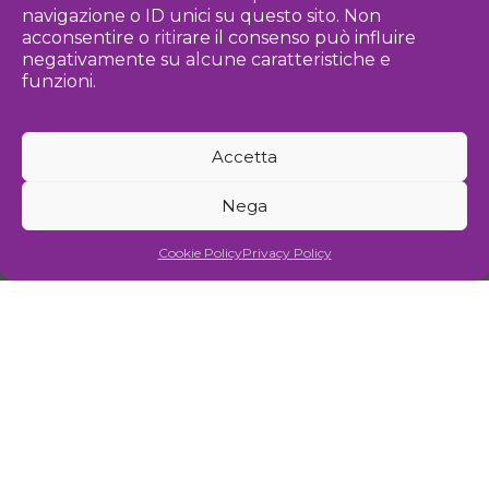
navigazione o ID unici su questo sito. Non
acconsentire o ritirare il consenso può influire
negativamente su alcune caratteristiche e
funzioni.
OROINCENTRI
SALA 1
Accetta
Nega
Cookie Policy
Privacy Policy
TAKEAWAYGALLERY
ASS. CULTURALE
TRALEVOLTE APS