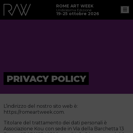
ROME ART WEEK
M
Undicesima Edizione
19-25 ottobre 2026
PRIVACY POLICY
L’indirizzo del nostro sito web è:
https://romeartweek.com.
Titolare del trattamento dei dati personali è
Associazione Kou con sede in Via della Barchetta 13