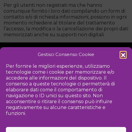
Per gli utenti non registrati ma che hanno
comunque fornito i loro dati compilando un form di
contatto e/o di richiesta informazioni, possono in ogni
momento richiedere al titolare del trattamento
l’accesso, la modifica o la cancellazione dei propri dati
memorizzati anche su supporti non digitali.
Gestisci Consenso Cookie
NOTIZIE
DOWNLOAD
REGOLAMENTO
Per fornire le migliori esperienze, utilizziamo
tecnologie come i cookie per memorizzare e/o
PRIVACY POLICY
accedere alle informazioni del dispositivo. Il
consenso a queste tecnologie ci permetterà di
Iniziativa
elaborare dati come il comportamento di
navigazione o ID unici su questo sito. Non
acconsentire o ritirare il consenso può influire
negativamente su alcune caratteristiche e
Associazione culturale per la promozione delle arti visive
funzioni.
Gestione