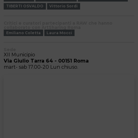
TIBERTI OSVALDO
Vittorio Sordi
Critici e curatori partecipanti a RAW che hanno
collaborato con ArtSharing Roma
Emiliano Coletta
Laura Mocci
Sede
XII Municipio
Via Giulio Tarra 64 - 00151 Roma
mart- sab 17.00-20 Lun chiuso.