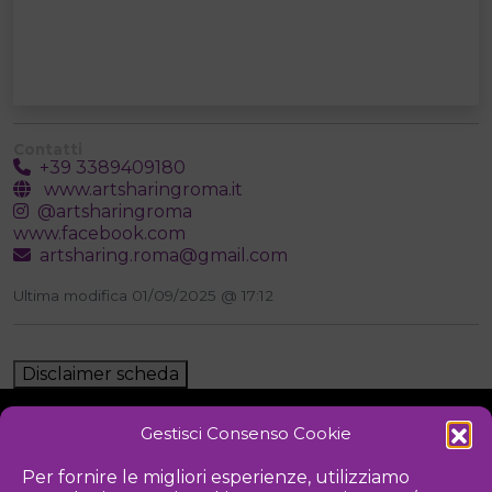
Contatti
+39 3389409180
www.artsharingroma.it
@artsharingroma
www.facebook.com
artsharing.roma@gmail.com
Ultima modifica 01/09/2025 @ 17:12
Disclaimer scheda
Gestisci Consenso Cookie
NOTIZIE
DOWNLOAD
REGOLAMENTO
Per fornire le migliori esperienze, utilizziamo