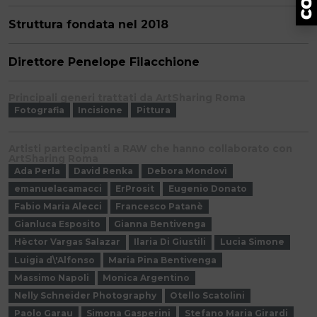
Struttura fondata nel 2018
Direttore Penelope Filacchione
Principali generi trattati da ArtSharing Roma
Fotografia
Incisione
Pittura
Artisti partecipanti a RAW che hanno collaborato con
ArtSharing Roma
Ada Perla
David Renka
Debora Mondovì
emanuelacamacci
ErProsit
Eugenio Donato
Fabio Maria Alecci
Francesco Patanè
Gianluca Esposito
Gianna Bentivenga
Hèctor Vargas Salazar
Ilaria Di Giustili
Lucia Simone
Luigia d\'Alfonso
Maria Pina Bentivenga
Massimo Napoli
Monica Argentino
Nelly Schneider Photography
Otello Scatolini
Paolo Garau
Simona Gasperini
Stefano Maria Girardi