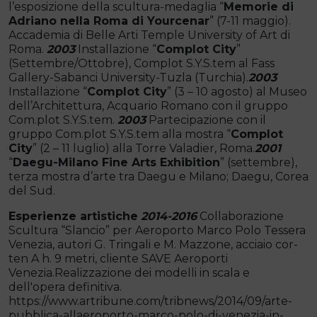
l’esposizione della scultura-medaglia “
Memorie di
Adriano nella Roma di Yourcenar
” (7-11 maggio).
Accademia di Belle Arti Temple University of Art di
Roma.
2003
Installazione “
Complot City
”
(Settembre/Ottobre), Complot S.Y.S.tem al Fass
Gallery-Sabanci University-Tuzla (Turchia).
2003
Installazione “
Complot City
” (3 – 10 agosto) al Museo
dell’Architettura, Acquario Romano con il gruppo
Com.plot S.Y.S.tem.
2003
Partecipazione con il
gruppo Com.plot S.Y.S.tem alla mostra “
Complot
City
” (2 – 11 luglio) alla Torre Valadier, Roma.
2001
“
Daegu-Milano Fine Arts Exhibition
” (settembre),
terza mostra d’arte tra Daegu e Milano; Daegu, Corea
del Sud.
Esperienze artistiche
2014-2016
Collaborazione
Scultura “Slancio” per Aeroporto Marco Polo Tessera
Venezia, autori G. Tringali e M. Mazzone, acciaio cor-
ten A h. 9 metri, cliente SAVE Aeroporti
Venezia.Realizzazione dei modelli in scala e
dell'opera definitiva.
https://www.artribune.com/tribnews/2014/09/arte-
pubblica-allaeroporto-marco-polo-di-venezia-in-