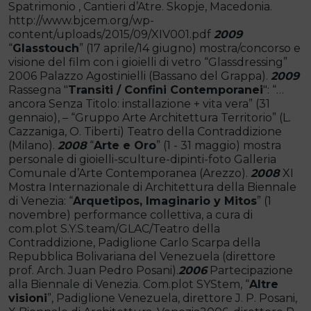
Spatrimonio , Cantieri d’Atre. Skopje, Macedonia.
http://www.bjcem.org/wp-
content/uploads/2015/09/XIV001.pdf
2009
“
Glasstouch
” (17 aprile/14 giugno) mostra/concorso e
visione del film con i gioielli di vetro “Glassdressing”
2006 Palazzo Agostinielli (Bassano del Grappa).
2009
Rassegna "
Transiti / Confini Contemporanei
": “…
ancora Senza Titolo: installazione + vita vera” (31
gennaio), – “Gruppo Arte Architettura Territorio” (L.
Cazzaniga, O. Tiberti) Teatro della Contraddizione
(Milano).
2008
“
Arte e Oro
” (1 - 31 maggio) mostra
personale di gioielli-sculture-dipinti-foto Galleria
Comunale d’Arte Contemporanea (Arezzo).
2008
XI
Mostra Internazionale di Architettura della Biennale
di Venezia: “
Arquetipos, Imaginario y Mitos
” (1
novembre) performance collettiva, a cura di
com.plot S.Y.S.team/GLAC/Teatro della
Contraddizione, Padiglione Carlo Scarpa della
Repubblica Bolivariana del Venezuela (direttore
prof. Arch. Juan Pedro Posani).
2006
Partecipazione
alla Biennale di Venezia. Com.plot SYStem, “
Altre
visioni
”, Padiglione Venezuela, direttore J. P. Posani,