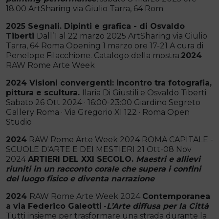
18.00 ArtSharing via Giulio Tarra, 64 Rom
2025 Segnali. Dipinti e grafica - di Osvaldo
Tiberti
Dall’1 al 22 marzo 2025 ArtSharing via Giulio
Tarra, 64 Roma Opening 1 marzo ore 17-21 A cura di
Penelope Filacchione. Catalogo della mostra.
2024
RAW Rome Arte Week
2024 Visioni convergenti: incontro tra fotografia,
pittura e scultura.
Ilaria Di Giustili e Osvaldo Tiberti
Sabato 26 Ott 2024 · 16:00-23:00 Giardino Segreto
Gallery Roma · Via Gregorio XI 122 · Roma Open
Studio
2024
RAW Rome Arte Week 2024 ROMA CAPITALE -
SCUOLE D'ARTE E DEI MESTIERI 21 Ott-08 Nov
2024
ARTIERI DEL XXI SECOLO.
Maestri e allievi
riuniti in un racconto corale che supera i confini
del luogo fisico e diventa narrazione
2024
RAW Rome Arte Week 2024
Contemporanea
a via Federico Galeotti
-
L’Arte diffusa per la Città
Tutti insieme per trasformare una strada durante la