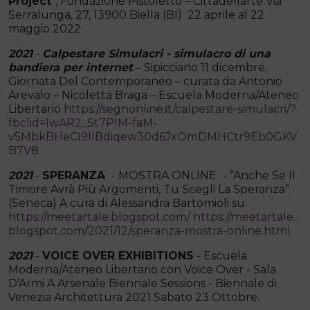
Project
”, Fondazione Pistoletto – Cittadellarte Via
Serralunga, 27, 13900 Biella (BI) 22 aprile al 22
maggio 2022
2021
-
Calpestare Simulacri - simulacro di una
bandiera per internet
– Sipicciano 11 dicembre,
Giornata Del Contemporaneo – curata da Antonio
Arevalo – Nicoletta Braga – Escuela Moderna/Ateneo
Libertario
https://segnonline.it/calpestare-simulacri/?
fbclid=IwAR2_St7PlM-faM-
v5MbkBHeCI9lIBdiqew30d6JxOmDMHCtr9Eb0GKV
B7V8
2021
-
SPERANZA
- MOSTRA ONLINE
- “Anche Se Il
Timore Avrà Più Argomenti, Tu Scegli La Speranza”.
(Seneca) A cura di Alessandra Bartomioli su
https://meetartale.blogspot.com/
https://meetartale.
blogspot.com/2021/12/speranza-mostra-online.html
2021
-
VOICE OVER EXHIBITIONS
- Escuela
Moderna/Ateneo Libertario con Voice Over - Sala
D’Armi A Arsenale Biennale Sessions - Biennale di
Venezia Architettura 2021 Sabato 23 Ottobre.