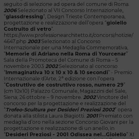
seguito di selezione ad opera del comune di Roma.
2006
Selezionato al VII Concorso Internazionale,
“
glassdressing
”, Design Trieste Contemporanea,
progettazione e realizzazione dell’opera “
gioiello
Costruito di vetro
”.
https://www.professionearchitetto.it/concorsi/notizie/
4647.php
2003
Selezionato al Concorso
Internazionale per una Medaglia Commemorativa,
“
Memorie di Adriano nella Roma di Yourcenar
”
Sala della Promoteca del Comune di Roma – 5
novembre 2003
2002
Selezionato al concorso
“
Immaginativa 10 x 10 x 10 & 10 secondi
” - Premio
Internazionale d’Arte, 2° edizione con l’opera
“
Costruttivo de costruttivo rosso, numero 29
”
(cm 10x10) Palazzo Comunale, Magazzini del Sale,
Siena; 26 ottobre – 9 novembre.
2002
Vincitore del
concorso per la progettazione e realizzazione del
“
Trofeo-Scultura per Desideri Preziosi 2002
” opera
donata alla stilista Laura Biagiotti.
2001
Premiato con
medaglia d’oro nella sezione Concorso Giovani per la
progettazione e realizzazione di un anello, in
“
Desideri Preziosi - 2001 Odissea nel…Gioiello
” XI