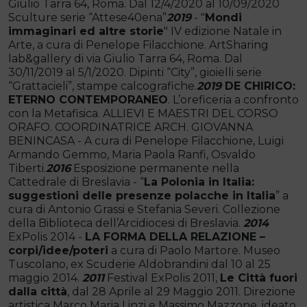
Giulio Tarra 64, Roma. Dal 12/4/2020 al 10/09/2020
Sculture serie “Attese40ena”
2019
- "
Mondi
immaginari ed altre storie
" IV edizione Natale in
Arte, a cura di Penelope Filacchione. ArtSharing
lab&gallery di via Giulio Tarra 64, Roma. Dal
30/11/2019 al 5/1/2020. Dipinti “City”, gioielli serie
“Grattacieli”, stampe calcografiche.
2019
DE CHIRICO:
ETERNO CONTEMPORANEO
. L’oreficeria a confronto
con la Metafisica. ALLIEVI E MAESTRI DEL CORSO
ORAFO. COORDINATRICE ARCH. GIOVANNA
BENINCASA - A cura di Penelope Filacchione, Luigi
Armando Gemmo, Maria Paola Ranfi, Osvaldo
Tiberti.
2016
Esposizione permanente nella
Cattedrale di Breslavia - “
La Polonia in Italia:
suggestioni delle presenze polacche in Italia
” a
cura di Antonio Grassi e Stefania Severi. Collezione
della Biblioteca dell’Arcidiocesi di Breslavia.
2014
ExPolis 2014 -
LA FORMA DELLA RELAZIONE –
corpi/idee/poteri
a cura di Paolo Martore. Museo
Tuscolano, ex Scuderie Aldobrandini dal 10 al 25
maggio 2014.
2011
Festival ExPolis 2011,
Le Città fuori
dalla città
, dal 28 Aprile al 29 Maggio 2011. Direzione
artistica Marco Maria Linzi e Massimo Mazzone, ideato