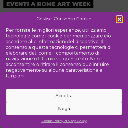
EVENTI A ROME ART WEEK
Eventi delle edizioni precedenti
Gestisci Consenso Cookie
Per fornire le migliori esperienze, utilizziamo
Questa scheda non è stata aggiornata da più di un anno. i
tecnologie come i cookie per memorizzare e/o
dati potrebbero non essere affidabili
accedere alle informazioni del dispositivo. Il
consenso a queste tecnologie ci permetterà di
elaborare dati come il comportamento di
navigazione o ID unici su questo sito. Non
acconsentire o ritirare il consenso può influire
negativamente su alcune caratteristiche e
funzioni.
Accetta
Nega
Cookie Policy
Privacy Policy