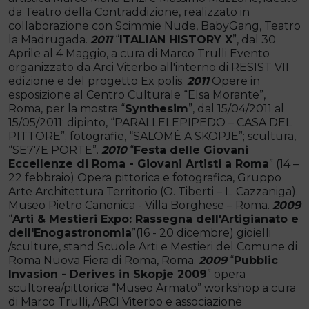
da Teatro della Contraddizione, realizzato in
collaborazione con Scimmie Nude, BabyGang, Teatro
la Madrugada.
2011
“
ITALIAN HISTORY X
”, dal 30
Aprile al 4 Maggio, a cura di Marco Trulli Evento
organizzato da Arci Viterbo all'interno di RESIST VII
edizione e del progetto Ex polis.
2011
Opere in
esposizione al Centro Culturale “Elsa Morante”,
Roma, per la mostra “
Synthesim
”, dal 15/04/2011 al
15/05/2011: dipinto, “PARALLELEPIPEDO – CASA DEL
PITTORE”; fotografie, “SALOMÈ A SKOPJE”; scultura,
“SE77E PORTE”.
2010
“
Festa delle Giovani
Eccellenze di Roma - Giovani Artisti a Roma
” (14 –
22 febbraio) Opera pittorica e fotografica, Gruppo
Arte Architettura Territorio (O. Tiberti – L. Cazzaniga).
Museo Pietro Canonica - Villa Borghese – Roma.
2009
“
Arti & Mestieri Expo: Rassegna dell'Artigianato e
dell'Enogastronomia
”(16 - 20 dicembre) gioielli
/sculture, stand Scuole Arti e Mestieri del Comune di
Roma Nuova Fiera di Roma, Roma.
2009
“
Pubblic
Invasion - Derives in Skopje 2009
” opera
scultorea/pittorica “Museo Armato” workshop a cura
di Marco Trulli, ARCI Viterbo e associazione