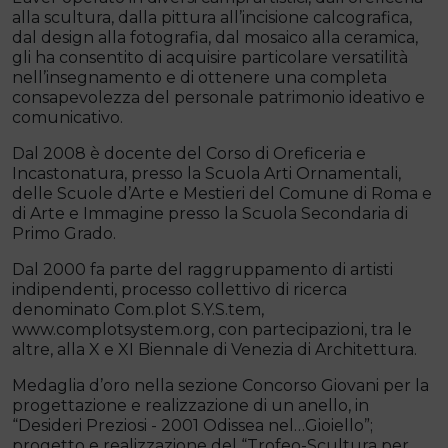
alla scultura, dalla pittura all’incisione calcografica,
dal design alla fotografia, dal mosaico alla ceramica,
gli ha consentito di acquisire particolare versatilità
nell’insegnamento e di ottenere una completa
consapevolezza del personale patrimonio ideativo e
comunicativo.
Dal 2008 è docente del Corso di Oreficeria e
Incastonatura, presso la Scuola Arti Ornamentali,
delle Scuole d’Arte e Mestieri del Comune di Roma e
di Arte e Immagine presso la Scuola Secondaria di
Primo Grado.
Dal 2000 fa parte del raggruppamento di artisti
indipendenti, processo collettivo di ricerca
denominato Com.plot S.Y.S.tem,
www.complotsystem.org, con partecipazioni, tra le
altre, alla X e XI Biennale di Venezia di Architettura.
Medaglia d’oro nella sezione Concorso Giovani per la
progettazione e realizzazione di un anello, in
“Desideri Preziosi - 2001 Odissea nel…Gioiello”;
progetto e realizzazione del “Trofeo-Scultura per