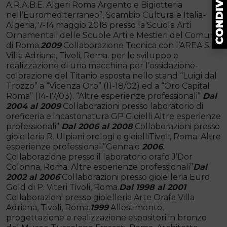
A.R.A.B.E. Algeri Roma Argento e Bigiotteria
nell’Euromediterraneo”, Scambio Culturale Italia-
Algeria, 7-14 maggio 2018 presso la Scuola Arti
Ornamentali delle Scuole Arti e Mestieri del Comune
di Roma.
2009
Collaborazione Tecnica con l’AREA S.r.l.
Villa Adriana, Tivoli, Roma. per lo sviluppo e
realizzazione di una macchina per l’ossidazione-
colorazione del Titanio esposta nello stand “Luigi dal
Trozzo” a “Vicenza Oro” (11-18/02) ed a “Oro Capital
Roma” (14-17/03). “Altre esperienze professionali”
Dal
2004 al 2009
Collaborazioni presso laboratorio di
oreficeria e incastonatura GP Gioielli Altre esperienze
professionali”
Dal 2006 al 2008
Collaborazioni presso
gioielleria R. Ulpiani orologi e gioielliTivoli, Roma. Altre
esperienze professionali”Gennaio
2006
.
Collaborazione presso il laboratorio orafo J’Dor
Colonna, Roma. Altre esperienze professionali”
Dal
2002 al 2006
Collaborazioni presso gioielleria Euro
Gold di P. Viteri Tivoli, Roma.
Dal 1998 al 2001
Collaborazioni presso gioielleria Arte Orafa Villa
Adriana, Tivoli, Roma.
1999
Allestimento,
progettazione e realizzazione espositori in bronzo