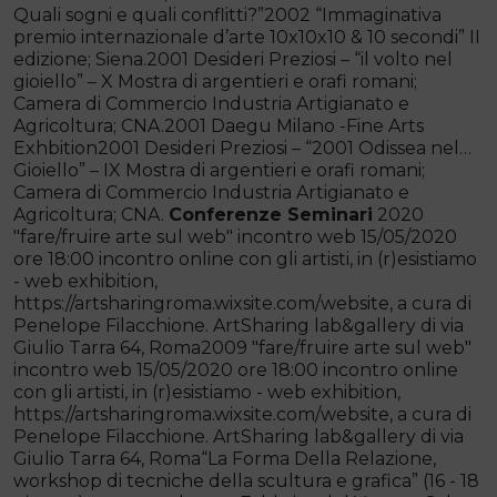
Quali sogni e quali conflitti?”2002 “Immaginativa
premio internazionale d’arte 10x10x10 & 10 secondi” II
edizione; Siena.2001 Desideri Preziosi – “il volto nel
gioiello” – X Mostra di argentieri e orafi romani;
Camera di Commercio Industria Artigianato e
Agricoltura; CNA.2001 Daegu Milano -Fine Arts
Exhbition2001 Desideri Preziosi – “2001 Odissea nel…
Gioiello” – IX Mostra di argentieri e orafi romani;
Camera di Commercio Industria Artigianato e
Agricoltura; CNA.
Conferenze
Seminari
2020
"fare/fruire arte sul web" incontro web 15/05/2020
ore 18:00 incontro online con gli artisti, in (r)esistiamo
- web exhibition,
https://artsharingroma.wixsite.com/website, a cura di
Penelope Filacchione. ArtSharing lab&gallery di via
Giulio Tarra 64, Roma2009 "fare/fruire arte sul web"
incontro web 15/05/2020 ore 18:00 incontro online
con gli artisti, in (r)esistiamo - web exhibition,
https://artsharingroma.wixsite.com/website, a cura di
Penelope Filacchione. ArtSharing lab&gallery di via
Giulio Tarra 64, Roma“La Forma Della Relazione,
workshop di tecniche della scultura e grafica” (16 - 18