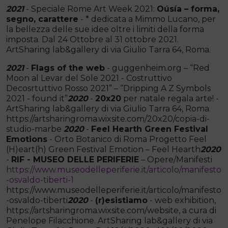
2021
- Speciale Rome Art Week 2021:
Oúsía – forma,
segno, carattere
- * dedicata a Mimmo Lucano, per
la bellezza delle sue idee oltre i limiti della forma
imposta. Dal 24 Ottobre al 31 ottobre 2021.
ArtSharing lab&gallery di via Giulio Tarra 64, Roma.
2021
-
Flags of the web
- guggenheim.org – “Red
Moon al Levar del Sole 2021 - Costruttivo
Decosrtuttivo Rosso 2021” – “Dripping A Z Symbols
2021 - found it”
2020
-
20x20
per natale regala arte! -
ArtSharing lab&gallery di via Giulio Tarra 64, Roma.
https://artsharingroma.wixsite.com/20x20/copia-di-
studio-marbe
2020
-
Feel Hearth Green Festival
Emotions
- Orto Botanico di Roma Progetto Feel
(H)eart(h) Green Festival Emotion – Feel Hearth
2020
-
RIF - MUSEO DELLE PERIFERIE
– Opere/Manifesti
https://www.museodelleperiferie.it/articolo/manifesto
-osvaldo-tiberti-1
https://www.museodelleperiferie.it/articolo/manifesto
-osvaldo-tiberti
2020
-
(r)esistiamo
- web exhibition,
https://artsharingroma.wixsite.com/website, a cura di
Penelope Filacchione. ArtSharing lab&gallery di via