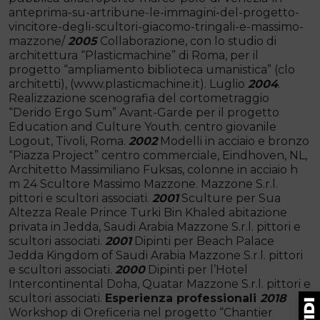
anteprima-su-artribune-le-immagini-del-progetto-
vincitore-degli-scultori-giacomo-tringali-e-massimo-
mazzone/
2005
Collaborazione, con lo studio di
architettura “Plasticmachine” di Roma, per il
progetto “ampliamento biblioteca umanistica” (clo
architetti), (www.plasticmachine.it). Luglio
2004
.
Realizzazione scenografia del cortometraggio
“Derido Ergo Sum” Avant-Garde per il progetto
Education and Culture Youth. centro giovanile
Logout, Tivoli, Roma.
2002
Modelli in acciaio e bronzo
“Piazza Project” centro commerciale, Eindhoven, NL,
Architetto Massimiliano Fuksas, colonne in acciaio h
m 24 Scultore Massimo Mazzone. Mazzone S.r.l.
pittori e scultori associati.
2001
Sculture per Sua
Altezza Reale Prince Turki Bin Khaled abitazione
privata in Jedda, Saudi Arabia Mazzone S.r.l. pittori e
scultori associati.
2001
Dipinti per Beach Palace
Jedda Kingdom of Saudi Arabia Mazzone S.r.l. pittori
e scultori associati.
2000
Dipinti per l’Hotel
Intercontinental Doha, Quatar Mazzone S.r.l. pittori e
scultori associati.
Esperienza professionali
2018
Workshop di Oreficeria nel progetto “Chantier