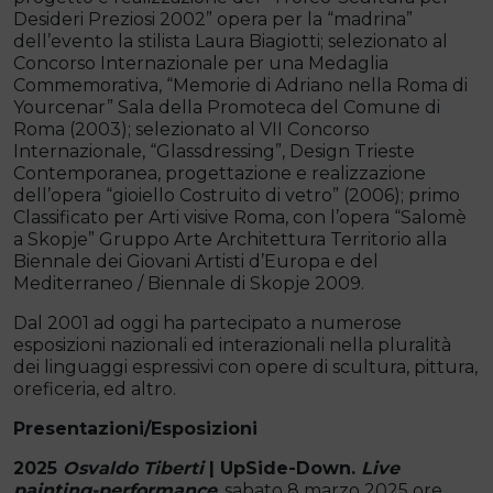
Desideri Preziosi 2002” opera per la “madrina”
dell’evento la stilista Laura Biagiotti; selezionato al
Concorso Internazionale per una Medaglia
Commemorativa, “Memorie di Adriano nella Roma di
Yourcenar” Sala della Promoteca del Comune di
Roma (2003); selezionato al VII Concorso
Internazionale, “Glassdressing”, Design Trieste
Contemporanea, progettazione e realizzazione
dell’opera “gioiello Costruito di vetro” (2006); primo
Classificato per Arti visive Roma, con l’opera “Salomè
a Skopje” Gruppo Arte Architettura Territorio alla
Biennale dei Giovani Artisti d’Europa e del
Mediterraneo / Biennale di Skopje 2009.
Dal 2001 ad oggi ha partecipato a numerose
esposizioni nazionali ed interazionali nella pluralità
dei linguaggi espressivi con opere di scultura, pittura,
oreficeria, ed altro.
Presentazioni/Esposizioni
2025
Osvaldo Tiberti
| UpSide-Down.
Live
painting-performa
nc
e
, sabato 8 marzo 2025 ore