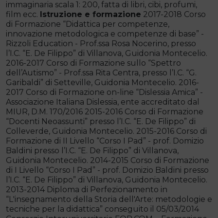
immaginaria scala 1: 200, fatta di libri, cibi, profumi,
film ecc.
Istruzione e formazione
2017-2018 Corso
di Formazione “Didattica per competenze,
innovazione metodologica e competenze di base” -
Rizzoli Education - Prof.ssa Rosa Nocerino, presso
l’I.C. “E. De Filippo” di Villanova, Guidonia Montecelio.
2016-2017 Corso di Formazione sullo “Spettro
dell’Autismo” - Prof.ssa Rita Centra, presso l’I.C. “G.
Garibaldi” di Setteville, Guidonia Montecelio. 2016-
2017 Corso di Formazione on-line “Dislessia Amica” -
Associazione Italiana Dislessia, ente accreditato dal
MIUR, D.M. 170/2016 2015-2016 Corso di Formazione
“Docenti Neoassunti” presso l’I.C. “E. De Filippo” di
Colleverde, Guidonia Montecelio. 2015-2016 Corso di
Formazione di II Livello “Corso I Pad” - prof. Domizio
Baldini presso l’I.C. “E. De Filippo” di Villanova,
Guidonia Montecelio. 2014-2015 Corso di Formazione
di I Livello “Corso I Pad” - prof. Domizio Baldini presso
l’I.C. “E. De Filippo” di Villanova, Guidonia Montecelio.
2013-2014 Diploma di Perfezionamento in
“L'insegnamento della Storia dell'Arte: metodologie e
tecniche per la didattica” conseguito il 05/03/2014