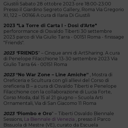
Giustili Sabato 28 ottobre 2023 ore 18:00-23:00
Presso il Giardino Segreto Gallery, Roma Via Gregorio
XI, 122 – 00166 A cura di Ilaria Di Giustili
2023 "La Torre di Carta I - Dosi d'Arte"
perforormance di Osvaldo Tiberti 30 settembre
2023 parco di Via Giulio Tarra - 00151 Roma - finissage
"Friends".
2023 "
FRIENDS
" – Cinque anni di ArtSharing. A cura
di Penelope Filacchione 13-30 settembre 2023 Via
Giulio Tarra 64 - 00151 Roma
2023
“No War Zone – Line Amiche”
, Mostra di
Oreficeria e Scultura con gli allievi del Corso di
oreficeria B – a cura di Osvaldo Tiberti e Penelope
Filacchione con la collaborazione di Lucia Forte,
Corso Moda, dal 15 al 21 giugno – Scuola Arti
Ornamentali, Via di San Giacomo 11 Roma
2023 "
Piombo e Oro
" – Tiberti Osvaldo Biennale
Sessions,
La Biennale di Venezia
, presso il Parco
Bissuola di Mestre (VE), curato da Escuela