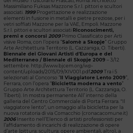
del Museo Tuscolano Frascati, Roma. Architetto
Massimiliano Fuksas Mazzone S.r.l. pittori e scultori
associati.
1999
Progettazione e realizzazione
elementi in fusione in metalli e pietre preziose, per i
vetri soffiati Mazzone per la VAE, Empoli. Mazzone
S.r.l. pittori e scultori associati
Riconoscimenti,
premi e concorsi
2009
Primo Classificato per Arti
visive Roma, con l’opera “
Salomè a Skopje
” Gruppo
Arte Architettura Territorio (L. Cazzaniga, O. Tiberti).
Biennale dei Giovani Artisti d’Europa e del
Mediterraneo / Biennale di Skopje 2009
– 3/12
settembre. http://www.bjcem.org/wp-
content/uploads/2015/09/XIV001.pdf
2009
Tra i 5
selezionati al Concorso “
Il Viaggiatore Lento 2009
”,
Ferrara, con l’opera “
Bicicletta moderna a vento
”
Gruppo Arte Architettura Territorio (L. Cazzaniga, O.
Tiberti). In mostra permanente All’ interno della
galleria del Centro Commerciale di Porta Ferrara. "Il
viaggiatore lento", un omaggio alla bicicletta per la
nuova rotatoria di via Comacchio (cronacacomune.it)
2006
Inserito nell’Elenco di artisti professionisti per
l’affidamento di incarichi di realizzazione di opere
d’arte (pittura; scultura; opere ambientali, altro), a