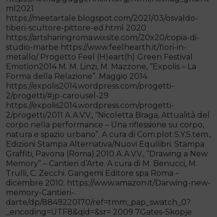
ml2021
https://meetartale.blogspot.com/2021/03/osvaldo-
tiberi-scultore-pittore-ed.html 2020
https://artsharingroma.wixsite.com/20x20/copia-di-
studio-marbe https://www.feelhearth.it/fiori-in-
metallo/ Progetto Feel (H)eart(h) Green Festival
Emotion2014 M. M. Linzi, M. Mazzone, “Expolis – La
Forma della Relazione”. Maggio 2014.
https://expolis2014.wordpress.com/progetti-
2/progetti/#jp-carousel-29
https://expolis2014.wordpress.com/progetti-
2/progetti/2011 A.A.V.V., “Nicoletta Braga, Attualità del
corpo nella performance – Una riflessione su corpo,
natura e spazio urbano”. A cura di Com.plot S.Y.S.tem.,
Edizioni Stampa Alternativa/Nuovi Equilibri. Stampa
Graffiti, Pavona (Roma).2010 A.A.V.V., “Drawing a New
Memory” – Cantieri d’Arte. A cura di M. Benucci, M.
Trulli, C. Zecchi. Gangemi Editore spa Roma –
dicembre 2010. https://www.amazon.it/Darwing-new-
memory-Cantieri-
darte/dp/8849220170/ref=tmm_pap_swatch_0?
_encoding=UTF8&qid=&sr= 2009 7Gates-Skopje