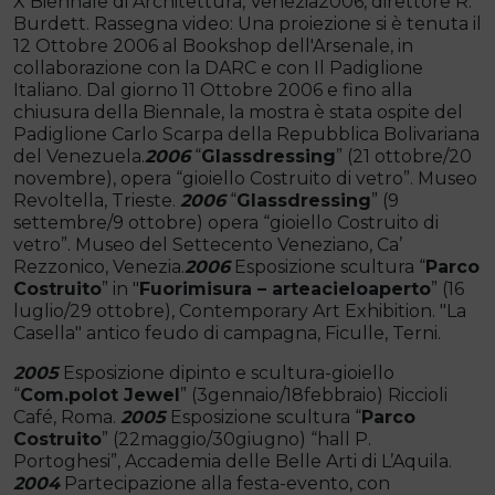
X Biennale di Architettura, Venezia2006, direttore R.
Burdett. Rassegna video: Una proiezione si è tenuta il
12 Ottobre 2006 al Bookshop dell'Arsenale, in
collaborazione con la DARC e con Il Padiglione
Italiano. Dal giorno 11 Ottobre 2006 e fino alla
chiusura della Biennale, la mostra è stata ospite del
Padiglione Carlo Scarpa della Repubblica Bolivariana
del Venezuela.
2006
“
Glassdressing
” (21 ottobre/20
novembre), opera “gioiello Costruito di vetro”. Museo
Revoltella, Trieste.
2006
“
Glassdressing
” (9
settembre/9 ottobre) opera “gioiello Costruito di
vetro”. Museo del Settecento Veneziano, Ca’
Rezzonico, Venezia.
2006
Esposizione scultura “
Parco
Costruito
” in "
Fuorimisura – arteacieloaperto
” (16
luglio/29 ottobre), Contemporary Art Exhibition. "La
Casella" antico feudo di campagna, Ficulle, Terni.
2005
Esposizione dipinto e scultura-gioiello
“
Com.polot Jewel
” (3gennaio/18febbraio) Riccioli
Café, Roma.
2005
Esposizione scultura “
Parco
Costruito
” (22maggio/30giugno) “hall P.
Portoghesi”, Accademia delle Belle Arti di L’Aquila.
2004
Partecipazione alla festa-evento, con