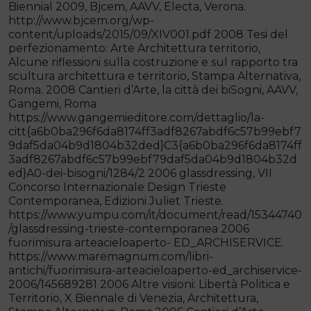
Biennial 2009, Bjcem, AAVV, Electa, Verona.
http://www.bjcem.org/wp-
content/uploads/2015/09/XIV001.pdf 2008 Tesi del
perfezionamento: Arte Architettura territorio,
Alcune riflessioni sulla costruzione e sul rapporto tra
scultura architettura e territorio, Stampa Alternativa,
Roma. 2008 Cantieri d’Arte, la città dei biSogni, AAVV,
Gangemi, Roma
https://www.gangemieditore.com/dettaglio/la-
citt{a6b0ba296f6da8174ff3adf8267abdf6c57b99ebf7
9daf5da04b9d1804b32ded}C3{a6b0ba296f6da8174ff
3adf8267abdf6c57b99ebf79daf5da04b9d1804b32d
ed}A0-dei-bisogni/1284/2 2006 glassdressing, VII
Concorso Internazionale Design Trieste
Contemporanea, Edizioni Juliet Trieste.
https://www.yumpu.com/it/document/read/15344740
/glassdressing-trieste-contemporanea 2006
fuorimisura arteacieloaperto- ED_ARCHISERVICE.
https://www.maremagnum.com/libri-
antichi/fuorimisura-arteacieloaperto-ed_archiservice-
2006/145689281 2006 Altre visioni: Libertà Politica e
Territorio, X Biennale di Venezia, Architettura,