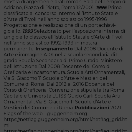
mostra di argentieri e orafi romani Sala del Tempio di
Adriano, Piazza di Pietra, Roma 12/2001.
1996
Primo
classificato al concorso interno all’Istituto Statale
d’Arte di Tivoli nell’anno scolastico 1995-1996.
Progettazione e realizzazione di un portachiavi-
gioiello.
1993
Selezionato per l’esposizione interna di
un gioiello classico all’Istituto Statale d’Arte di Tivoli
nell’anno scolastico 1992-1993, in mostra
permanente.
Insegnamento
Dal 2008 Docente di
Arte e immagine A-01 nella scuola secondaria di I
grado Scuola Secondaria di Primo Grado. Ministero
dell'Istruzione.Dal 2008 Docente del Corso di
Oreficeria e Incastonatura. Scuola Arti Ornamentali,
Via S. Giacomo 11 Scuole d’Arte e Mestieri del
Comune di Roma. Dal 2012 al 2016 Docente del
Corso di Oreficeria. Convenzione stipulata tra Roma
Capitale e Università LUISS Guido Carli Scuola Arti
Ornamentali, Via S. Giacomo 11 Scuole d’Arte e
Mestieri del Comune di Roma.
Pubblicazioni
2021
Flags of the web - guggenheim.org
https://netflag.guggenheim.org/html/netflag_grid.ht
ml
https://netflag.guggenheim.org/html/netflag_grid.ht