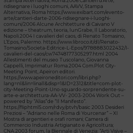
Stampa Alternativa, Roma.2006 Cantieri d’Arte,
ridisegnare i luoghi comuni, AAVV, Stampa
Alternativa, Roma https://www.exibart.com/evento-
arte/cantieri-darte-2006-ridisegnare-i-luoghi-
comuni/2006 Alcune Architetture di Caivano V
edizione – theatrum, teoria, lunGrabe, Il Laboratorio,
Napoli.2004 I cavalieri del caos, di Renato Tomasino,
L’Epos, Palermo. https://www.libroco.it/dl/Renato-
Tomasino/Societa-Editrice-L-Epos/9788883022432/I-
cavalieri-del-caos/cw74748177305297.html 2004
Allestimenti del museo Tuscolano, Giovanna
Cappelli, Imprimatur Roma.2004 Com.Plot City-
Meeting Point, Apeiron editori.
https://www.apeironeditori.com/libri.php?
lang=nl&lin=linall&disp=1&ID=2312&title=com-plot-
city-Meeting-Point-Uno-sguardo-sorprendente-su-
arte-e-architettura-AA-VV- 2003-2004 Work Out –
powered by “Alias”de “Il Manifesto”.
https://fliphtml5.com/rdvy/ptvh/basic 2003 Desideri
Preziosi – “Adriano nelle Roma di Yourcenar” – XI
Mostra di argentieri e orafi romani; Camera di
Commercio Industria Artigianato e Agricoltura;
CNA.2003 forum, la Biennale di Venezia: “Arti Visive –