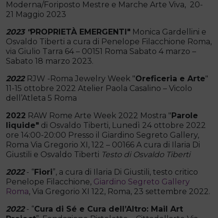
Moderna/Foriposto Mestre e Marche Arte Viva, 20-
21 Maggio 2023
2023 "
PROPRIETÀ EMERGENTI"
Monica Gardellini e
Osvaldo Tiberti a cura di Penelope Filacchione Roma,
via Giulio Tarra 64 – 00151 Roma Sabato 4 marzo –
Sabato 18 marzo 2023.
2022
RJW -Roma Jewelry Week "
Oreficeria e Arte
"
11-15 ottobre 2022 Atelier Paola Casalino – Vicolo
dell’Atleta 5 Roma
2022
RAW Rome Arte Week 2022 Mostra "
Parole
liquide"
di Osvaldo Tiberti, Lunedì 24 ottobre 2022
ore 14:00-20:00 Presso il Giardino Segreto Gallery,
Roma Via Gregorio XI, 122 – 00166 A cura di Ilaria Di
Giustili e Osvaldo Tiberti
Testo di Osvaldo Tiberti
2022
- “
Fiori
”, a cura di Ilaria Di Giustili, testo critico
Penelope Filacchione,
Giardino Segreto Gallery
Roma
, Via Gregorio XI 122, Roma, 23 settembre 2022.
2022
- “
Cura di Sé e Cura dell’Altro: Mail Art