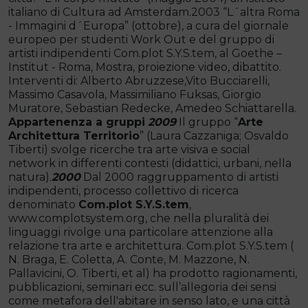
italiano di Cultura ad Amsterdam.2003 “L´altra Roma
- Immagini d´Europa” (ottobre), a cura del giornale
europeo per studenti Work Out e del gruppo di
artisti indipendenti Com.plot S.Y.S.tem, al Goethe –
Institut - Roma, Mostra, proiezione video, dibattito.
Interventi di: Alberto Abruzzese,Vito Bucciarelli,
Massimo Casavola, Massimiliano Fuksas, Giorgio
Muratore, Sebastian Redecke, Amedeo Schiattarella.
Appartenenza a gruppi
2009
Il gruppo “
Arte
Architettura Territorio
” (Laura Cazzaniga; Osvaldo
Tiberti) svolge ricerche tra arte visiva e social
network in differenti contesti (didattici, urbani, nella
natura).
2000
Dal 2000 raggruppamento di artisti
indipendenti, processo collettivo di ricerca
denominato
Com.plot S.Y.S.tem
,
www.complotsystem.org, che nella pluralità dei
linguaggi rivolge una particolare attenzione alla
relazione tra arte e architettura. Com.plot S.Y.S.tem (
N. Braga, E. Coletta, A. Conte, M. Mazzone, N.
Pallavicini, O. Tiberti, et al) ha prodotto ragionamenti,
pubblicazioni, seminari ecc. sull’allegoria dei sensi
come metafora dell'abitare in senso lato, e una città