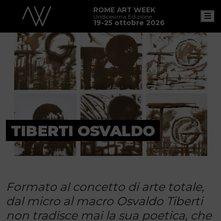
ROME ART WEEK
M
Undicesima Edizione
19-25 ottobre 2026
TIBERTI OSVALDO
Formato al concetto di arte totale,
dal micro al macro Osvaldo Tiberti
non tradisce mai la sua poetica, che