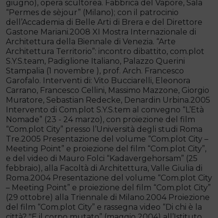
giugno), opera scultorea. Fabbrica del Vapore, Sala
“Permes de sèjour” (Milano); con il patrocinio
dell’Accademia di Belle Arti di Brera e del Direttore
Gastone Mariani.2008 XI Mostra Internazionale di
Architettura della Biennale di Venezia. “Arte
Architettura Territorio”: incontro dibattito, com.plot
S.Y.S.team, Padiglione Italiano, Palazzo Querini
Stampalia (1 novembre ), prof. Arch. Francesco
Garofalo. Interventi di: Vito Bucciarelli, Eleonora
Carrano, Francesco Cellini, Massimo Mazzone, Giorgio
Muratore, Sebastian Redecke, Denardin Urbina.2005
Intervento di Com.plot S.Y.S.tem al convegno “L’Età
Nomade” (23 - 24 marzo), con proiezione del film
“Com.plot City” presso l’Università degli studi Roma
Tre.2005 Presentazione del volume “Com.plot City –
Meeting Point” e proiezione del film “Com.plot City”,
e del video di Mauro Folci “Kadavergehorsam” (25
febbraio), alla Facoltà di Architettura, Valle Giulia di
Roma.2004 Presentazione del volume “Com.plot City
– Meeting Point” e proiezione del film “Com.plot City”
(29 ottobre) alla Triennale di Milano.2004 Proiezione
del film “Com.plot City” e rassegna video “Di chi è la
città? "E il corpo mutato” (maggio 2004) all’Istituto