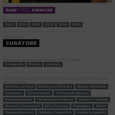
RAW
CODE
AWMCXE
Partecipazione
2020
2021
2022
2023
2024
2025
Categoria
CURATORE
Principali generi trattati da Velia Littera
Fotografia
Pittura
Scultura
Artisti partecipanti a RAW che hanno collaborato con
Velia Littera
Antonio La Rosa
Barbara Lo Faro Art
Biagio Castilletti
Caltanino
Carola Masini
Cristiana Pedersoli
Daniela Monaci
Ferdinando Carbone
Giovanni Trimani
Manuela Scannavini
Nino De Luca
Pennyboy
Shout
Stefano Bolcato
Stefano Trappolini
Umberto Ippoliti