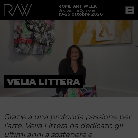
ROME ART WEEK
M
Undicesima Edizione
19-25 ottobre 2026
VELIA LITTERA
Grazie a una profonda passione per
l'arte, Velia Littera ha dedicato gli
ultimi anni a sostenere e