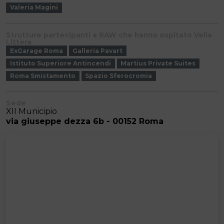
Valeria Magini
Strutture partecipanti a RAW che hanno ospitato Velia
Littera
ExGarage Roma
Galleria Pavart
Istituto Superiore Antincendi
Martius Private Suites
Roma Smistamento
Spazio Sferocromia
Sede
XII Municipio
via giuseppe dezza 6b - 00152 Roma