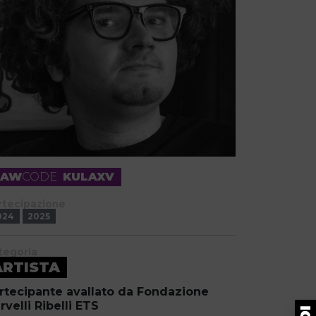
RAW
CODE
KULAXV
rtecipazione
024
2025
tegoria
ARTISTA
rtecipante avallato da Fondazione
rvelli Ribelli ETS