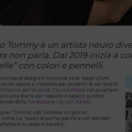
o Tommy è un artista neuro div
a non parla. Dal 2019 inizia a c
elle” con colori e pennelli.
inaia di disegni in tecniche varie. Negli ultimi
zzando opere e creatività per prodotti di vari brand.
ll’interno dell’HubLab Cervelli Ribelli
nel quartiere
a scuola d’arte per ragazze e ragazzi autistici,
ociali della
Fondazione Cervelli Ribelli
.
e quel “Tommy Lab” potesse un giorno
come lui, “esseri di poche parole e con pensieri
altellano su sedie e tavolini”.