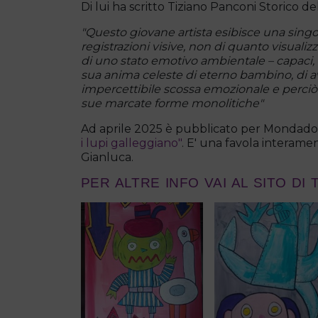
Di lui ha scritto Tiziano Panconi Storico del
"Questo giovane artista esibisce una singo
registrazioni visive, non di quanto visualiz
di uno stato emotivo ambientale – capaci, 
sua anima celeste di eterno bambino, di avve
impercettibile scossa emozionale e perciò co
sue marcate forme monolitiche"
Ad aprile 2025 è pubblicato per Mondadori 
i lupi galleggiano"
. E' una favola interame
Gianluca.
PER ALTRE INFO VAI AL SITO DI