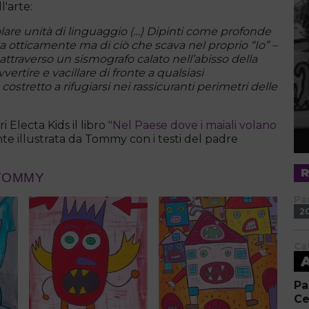
l'arte:
lare unità di linguaggio (…) Dipinti come profonde
za otticamente ma di ciò che scava nel proprio “Io” –
attraverso un sismografo calato nell’abisso della
rtire e vacillare di fronte a qualsiasi
stretto a rifugiarsi nei rassicuranti perimetri delle
Electa Kids il libro
"Nel Paese dove i maiali volano
nte illustrata da Tommy con i testi del padre
 TOMMY
Pa
2
Ca
Pa
Ce