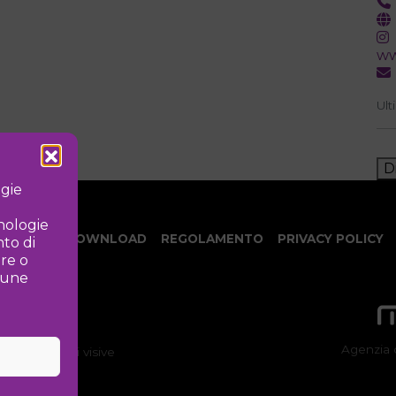
ww
Ult
D
ogie
cnologie
NOTIZIE
DOWNLOAD
REGOLAMENTO
PRIVACY POLICY
to di
ire o
lcune
Agenzia 
ne delle arti visive