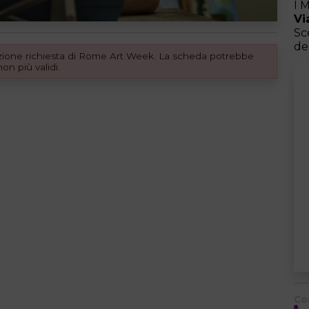
I 
Vi
Sc
de
dizione richiesta di Rome Art Week. La scheda potrebbe
n più validi.
Co