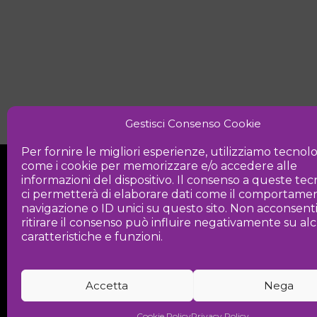
Gestisci Consenso Cookie
Per fornire le migliori esperienze, utilizziamo tecnol
come i cookie per memorizzare e/o accedere alle
informazioni del dispositivo. Il consenso a queste te
ci permetterà di elaborare dati come il comportamen
navigazione o ID unici su questo sito. Non acconsent
ritirare il consenso può influire negativamente su a
Iniziativa
caratteristiche e funzioni.
Associazione culturale per la promozio
Accetta
Nega
Cookie Policy
Privacy Policy