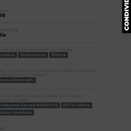
asse
98
zionalità
lia
incipali generi prodotti da Tommy
eramica
Illustrazione
Pittura
itici e curatori partecipanti a RAW che hanno
llaborato con Tommy
imona Ottolenghi
rutture partecipanti a RAW che hanno
pitato Tommy
ndazione Cervelli Ribelli ETS
OTTO Gallery
alazzo Merulana
de