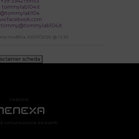
+39 3342199153
tommylab104.it
@tommylab104
w.facebook.com
tommy@tommylab104.it
ima modifica 30/07/2025 @ 12:32
isclaimer scheda
Gestione
di comunicazione ed eventi