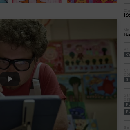
Cl
19
Na
Ita
Pr
C
Cr
co
S
St
os
Fo
P
Se