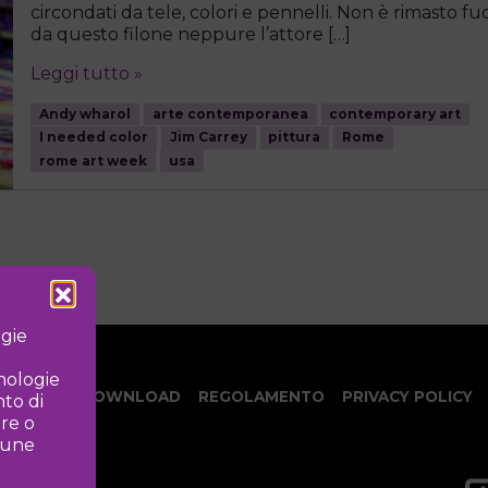
circondati da tele, colori e pennelli. Non è rimasto fuo
da questo filone neppure l’attore […]
Leggi tutto »
Andy wharol
arte contemporanea
contemporary art
I needed color
Jim Carrey
pittura
Rome
rome art week
usa
ogie
cnologie
NOTIZIE
DOWNLOAD
REGOLAMENTO
PRIVACY POLICY
to di
ire o
lcune