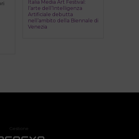
Italia Media Art Festival:
ri
l’arte dell’Intelligenza
Artificiale debutta
nell’ambito della Biennale di
Venezia
Gestione