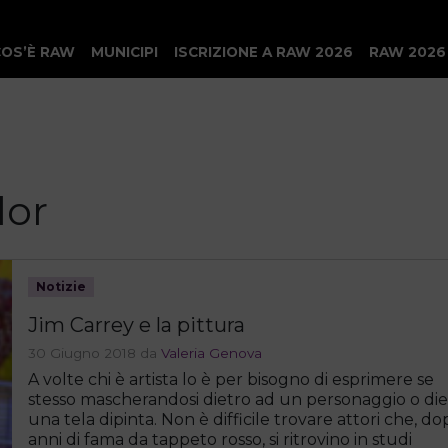
COS’È RAW
MUNICIPI
ISCRIZIONE A RAW 2026
RAW 2026
lor
Notizie
Jim Carrey e la pittura
30 Giugno 2018
da
Valeria Genova
A volte chi è artista lo è per bisogno di esprimere se
stesso mascherandosi dietro ad un personaggio o die
una tela dipinta. Non è difficile trovare attori che, d
anni di fama da tappeto rosso, si ritrovino in studi