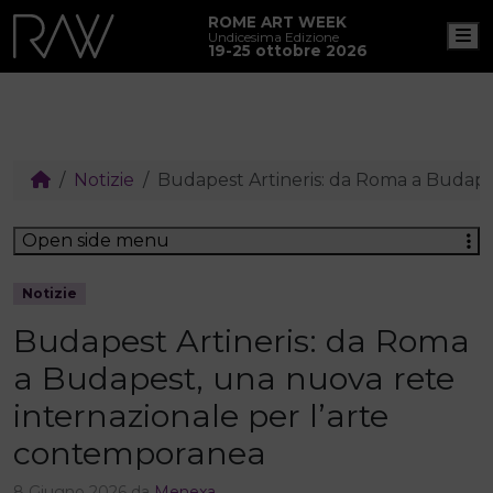
ROME ART WEEK
M
Undicesima Edizione
19-25 ottobre 2026
Notizie
Budapest Artineris: da Roma a Budape
Open side menu
Notizie
Budapest Artineris: da Roma
a Budapest, una nuova rete
internazionale per l’arte
contemporanea
8 Giugno 2026
da
Menexa