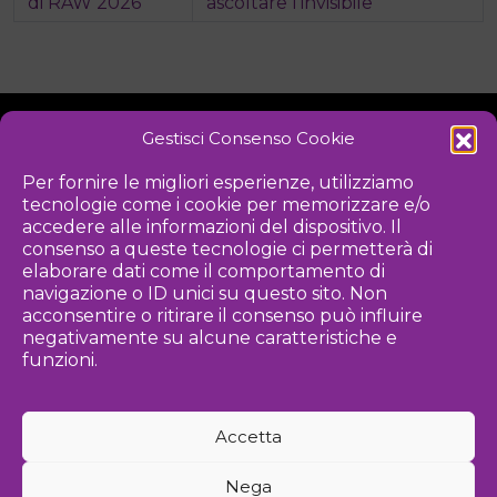
di RAW 2026
ascoltare l’invisibile
Gestisci Consenso Cookie
NOTIZIE
DOWNLOAD
REGOLAMENTO
Per fornire le migliori esperienze, utilizziamo
tecnologie come i cookie per memorizzare e/o
PRIVACY POLICY
accedere alle informazioni del dispositivo. Il
consenso a queste tecnologie ci permetterà di
Iniziativa
elaborare dati come il comportamento di
navigazione o ID unici su questo sito. Non
acconsentire o ritirare il consenso può influire
negativamente su alcune caratteristiche e
Associazione culturale per la promozione delle arti visive
funzioni.
Gestione
Accetta
Agenzia di comunicazione ed eventi
Nega