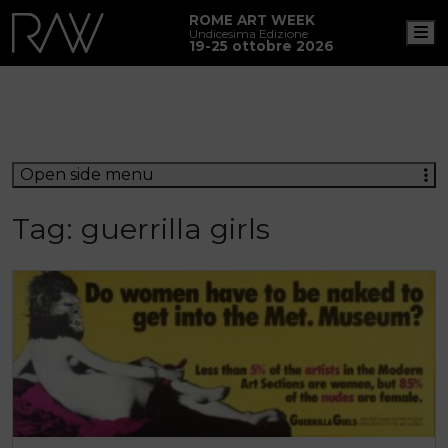
ROME ART WEEK
M
Undicesima Edizione
19-25 ottobre 2026
Open side menu
Tag:
guerrilla girls