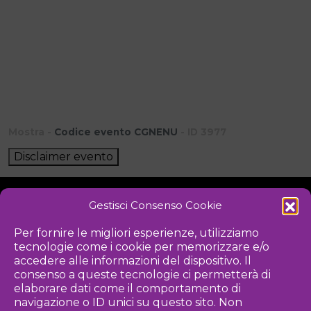
Mostra -
Codice evento CGNENU
- ID 3977
Disclaimer evento
Gestisci Consenso Cookie
NOTIZIE
DOWNLOAD
REGOLAMENTO
Per fornire le migliori esperienze, utilizziamo
tecnologie come i cookie per memorizzare e/o
PRIVACY POLICY
accedere alle informazioni del dispositivo. Il
consenso a queste tecnologie ci permetterà di
Iniziativa
elaborare dati come il comportamento di
navigazione o ID unici su questo sito. Non