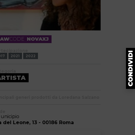
RAW
CODE
NOVAXJ
rtecipazione
017
2021
2022
tegoria
ARTISTA
incipali generi prodotti da Loredana Salzano
de
Municipio
a del Leone, 13 - 00186 Roma