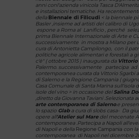
anni conl'azienda vinicola Tasca D'Almerita p
e installazioni tematiche. Ha recentement
della
Biennale di Filicudi
< la biennale p
Basler ,insieme ad artisti del calibro di Ug
espone a Roma al Lanificio , perché selez
prima Biennale Internazionale di Arte e C
successivamente in mostra a Milano per u
cura di Antonietta Campilongo, con il patroc
politiche agricole alimentari e forestali a 
c'è" ( ottobre 2015 ) inaugurata da
Vittorio
Palermo. successivamente partecipa ad
contemporanea curata da Vittorio Sgarbi a
di Salerno e la Regione Campania ( giugno
Casa Comunale di Santa Marina sull'isola d
isole del vino > in occasione del
Salina Do
,diretto da Giovanna Taviani .Selezionata a
arte contemporanea di Salerno
.e presen
lo spazio
Glab
a cura di slobs casa- Da gi
opere all
'Atelier sul Mare
del mecenate An
contemporanea .Partecipa a Napoli all'eve
di Napoli e della
Regione Campania
con la
contemporanea di Napoli nel dicembre 2016.