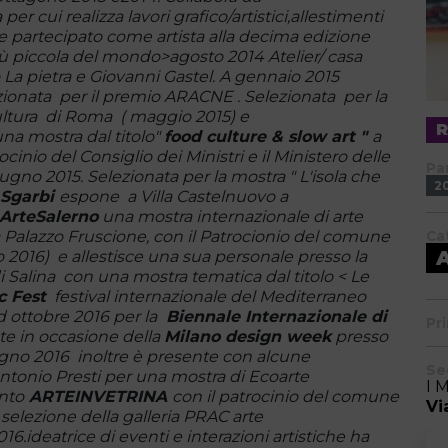
er cui realizza lavori grafico/artistici,allestimenti
e partecipato come artista alla decima edizione
iù piccola del mondo>agosto 2014 Atelier/ casa
o La pietra e Giovanni Gastel. A gennaio 2015
ionata per il premio ARACNE . Selezionata per la
ultura di Roma ( maggio 2015) e
na mostra dal titolo"
food culture & slow art "
a
inio del Consiglio dei Ministri e il Ministero delle
Pa
giugno 2015. Selezionata per la mostra " L'isola che
2
 Sgarbi
espone a Villa Castelnuovo a
ArteSalerno
una mostra internazionale di arte
 Palazzo Fruscione, con il Patrocionio del comune
Ca
 2016) e allestisce una sua personale presso la
i Salina con una mostra tematica dal titolo < Le
c Fest
festival internazionale del Mediterraneo
d ottobre 2016 per la
Biennale Internazionale di
Pr
te in occasione della
Milano design week
presso
ugno 2016 inoltre è presente con alcune
Se
tonio Presti per una mostra di Ecoarte
I 
nto
ARTEINVETRINA
con il patrocinio del comune
Vi
 selezione della galleria PRAC arte
ideatrice di eventi e interazioni artistiche ha