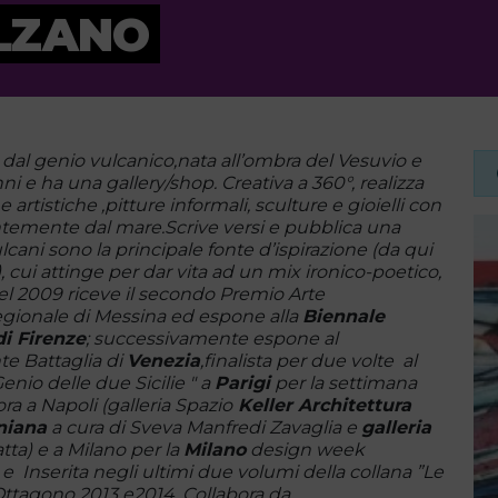
LZANO
 dal genio vulcanico,nata all’ombra del Vesuvio e
nni e ha una gallery/shop. Creativa a 360°, realizza
 artistiche ,pitture informali, sculture e gioielli con
ntemente dal mare.Scrive versi e pubblica una
vulcani sono la principale fonte d’ispirazione (da qui
), cui attinge per dar vita ad un mix ironico-poetico,
 2009 riceve il secondo Premio Arte
gionale di Messina ed espone alla
Biennale
i Firenze
; successivamente espone al
te Battaglia di
Venezia
,finalista per due volte al
 Genio delle due Sicilie " a
Parigi
per la settimana
a a Napoli (galleria Spazio
Keller Architettura
niana
a cura di Sveva Manfredi Zavaglia e
galleria
ta) e a Milano per la
Milano
design week
a e Inserita negli ultimi due volumi della collana
”Le
ttagono 2013 e2014. Collabora da