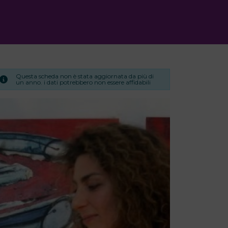
Questa scheda non è stata aggiornata da più di
un anno. i dati potrebbero non essere affidabili