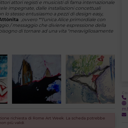
tori attori registi e musicisti di fama internazionale
tele impegnate, dalle installazioni concettuali
lo stesso entusiasmo a pezzi di design easy,
Attònita
,ovvero *"l'unica Alice primordiale con
io / messaggio che diviene espressione della
isogno di tornare ad una vita "meravigliosamente
Co
m.
dizione richiesta di Rome Art Week. La scheda potrebbe
n più validi.