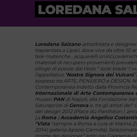
LOREDANA SA
Loredana Salzano
artist
Artista e designer
trapiantata a Lipari, dove vive da oltre 10 a
tele materiche , acquerelli onirici,ceramiche
materiali di recupero provenienti prevale
silloge di poesie dal titolo " isole brade".I 
l’appellativo “
Nostra Signora dei Vulcani
”
sospeso tra ARTE, PENSIERO e DESIGN. Nel
Contemporanea indetto dalla Provincia Re
Internazionale di Arte Contemporanea d
museo
PAN
di Napoli, alla Fondazione Xan
Saturaprize di
Genova
e, tra gli artisti del"
del design 2012 (Place dú Panthéon ) ,ancor
),a
Roma
(
Accademia Angelico Costanti
"Vista
"sempre a Roma a cura di Marina Zat
2014( galleria /spazio Carmilla). Selezionat
ricette dei designer”
editi per Gaggenau/O