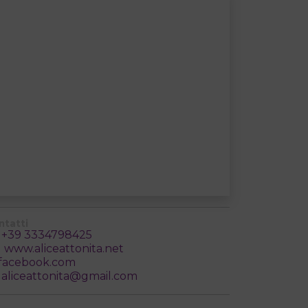
ntatti
+39 3334798425
www.aliceattonita.net
facebook.com
aliceattonita@gmail.com