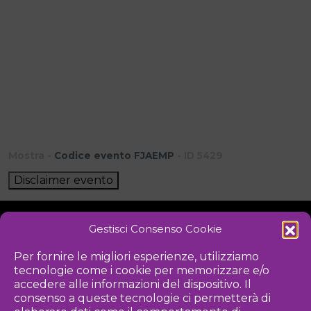
Mostra -
Codice evento FJAEMP
- ID 5429
Disclaimer evento
Gestisci Consenso Cookie
NOTIZIE
DOWNLOAD
REGOLAMENTO
Per fornire le migliori esperienze, utilizziamo
tecnologie come i cookie per memorizzare e/o
PRIVACY POLICY
accedere alle informazioni del dispositivo. Il
consenso a queste tecnologie ci permetterà di
Iniziativa