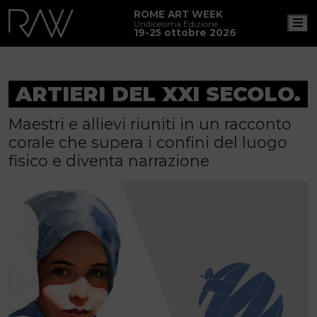
ROME ART WEEK
M
Undicesima Edizione
19-25 ottobre 2026
ARTIERI DEL XXI SECOLO.
Maestri e allievi riuniti in un racconto
corale che supera i confini del luogo
fisico e diventa narrazione