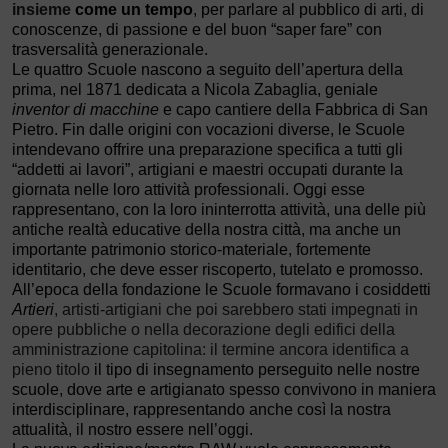
insieme
come un tempo
, per parlare al pubblico di arti, di
conoscenze, di passione e del buon “saper fare” con
trasversalità generazionale.
Le quattro Scuole nascono a seguito dell’apertura della
prima, nel 1871 dedicata a Nicola Zabaglia, geniale
inventor di macchine
e capo cantiere della Fabbrica di San
Pietro. Fin dalle origini con vocazioni diverse, le Scuole
intendevano offrire una preparazione specifica a tutti gli
“addetti ai lavori”, artigiani e maestri occupati durante la
giornata nelle loro attività professionali. Oggi esse
rappresentano, con la loro ininterrotta attività, una delle più
antiche realtà educative della nostra città, ma anche un
importante patrimonio storico-materiale, fortemente
identitario, che deve esser riscoperto, tutelato e promosso.
All’epoca della fondazione le Scuole formavano i cosiddetti
Artieri
, artisti-artigiani che poi sarebbero stati impegnati in
opere pubbliche o nella decorazione degli edifici della
amministrazione capitolina: il termine ancora identifica a
pieno titolo
il tipo di insegnamento perseguito nelle nostre
scuole, dove arte e artigianato spesso convivono in maniera
interdisciplinare, rappresentando anche così la nostra
attualità, il nostro essere nell’oggi.