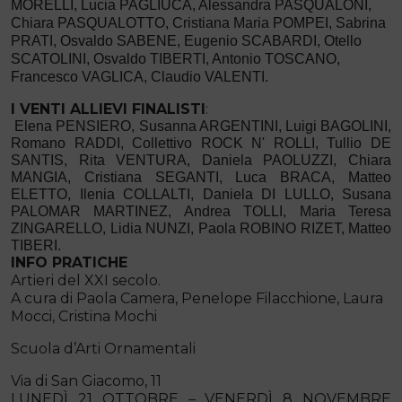
MORELLI,
Lucia PAGLIUCA, Alessandra PASQUALONI,
Chiara PASQUALOTTO, Cristiana Maria POMPEI, Sabrina
PRATI,
Osvaldo
SABENE,
Eugenio SCABARDI,
Otello
SCATOLINI, Osvaldo
TIBERTI, Antonio
TOSCANO,
Francesco
VAGLICA, Claudio VALENTI.
I VENTI ALLIEVI FINALISTI
:
Elena
PENSIERO, Susanna ARGENTINI, Luigi BAGOLINI,
Romano RADDI, Collettivo ROCK N' ROLLI, Tullio DE
SANTIS, Rita VENTURA, Daniela PAOLUZZI, Chiara
MANGIA, Cristiana SEGANTI, Luca BRACA, Matteo
ELETTO, Ilenia COLLALTI, Daniela DI LULLO, Susana
PALOMAR MARTINEZ, Andrea TOLLI, Maria Teresa
ZINGARELLO, Lidia NUNZI, Paola ROBINO RIZET, Matteo
TIBERI.
INFO PRATICHE
Artieri del XXI secolo.
A cura di Paola Camera, Penelope Filacchione, Laura
Mocci, Cristina Mochi
Scuola d’Arti Ornamentali
Via di San Giacomo, 11
LUNEDÌ 21 OTTOBRE – VENERDÌ 8 NOVEMBRE