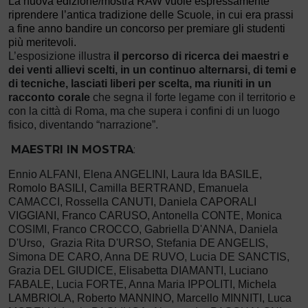
La nuova edizione/mostra RAW vuole espressamente
riprendere l’antica tradizione delle Scuole, in cui era prassi
a fine anno bandire un concorso per premiare gli studenti
più meritevoli.
L’esposizione illustra
il percorso di ricerca dei maestri e
dei venti allievi scelti, in un continuo alternarsi, di temi e
di tecniche, lasciati liberi per scelta, ma riuniti in un
racconto corale
che segna il forte legame con il territorio e
con la città di Roma, ma che supera i confini di un luogo
fisico, diventando “narrazione”.
MAESTRI IN MOSTRA
:
Ennio ALFANI, Elena ANGELINI,
Laura Ida BASILE,
Romolo BASILI,
Camilla BERTRAND, Emanuela
CAMACCI,
Rossella CANUTI, Daniela CAPORALI
VIGGIANI, Franco CARUSO,
Antonella CONTE, Monica
COSIMI, Franc
o CROCCO, Gabriella D'ANNA, Daniela
D'Urso, Grazia Rita D'URSO, Stefania DE ANGELIS,
Simona DE CARO, Anna DE RUVO, Lucia DE SANCTIS,
Grazia DEL GIUDICE, Elisabetta DIAMANTI,
Luciano
FABALE,
Lucia FORTE, Anna Maria IPPOLITI,
Michela
LAMBRIOLA, Roberto MANNINO, Marcello MINNITI, Luca