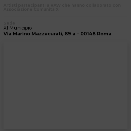
Artisti partecipanti a RAW che hanno collaborato con
Associazione Comunità X
Sede
XI Municipio
Via Marino Mazzacurati, 89 a - 00148 Roma