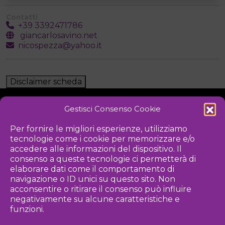
Contatti
+39 3392471786
giancarlosavino.net
nicospezza@yahoo.it
Disclaimer scheda
Gestisci Consenso Cookie
NOTIZIE
DOWNLOAD
REGOLAMENTO
Per fornire le migliori esperienze, utilizziamo
tecnologie come i cookie per memorizzare e/o
PRIVACY POLICY
accedere alle informazioni del dispositivo. Il
consenso a queste tecnologie ci permetterà di
Iniziativa
elaborare dati come il comportamento di
navigazione o ID unici su questo sito. Non
acconsentire o ritirare il consenso può influire
negativamente su alcune caratteristiche e
Associazione culturale per la promozione delle arti visive
funzioni.
Gestione