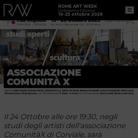
ROME ART WEEK
M
Undicesima Edizione
19-25 ottobre 2026
ASSOCIAZIONE
COMUNITÀ X
Il 24 Ottobre alle ore 19:30, negli
studi degli artisti dell'associazione
ComunitàX di Corviale, sarà