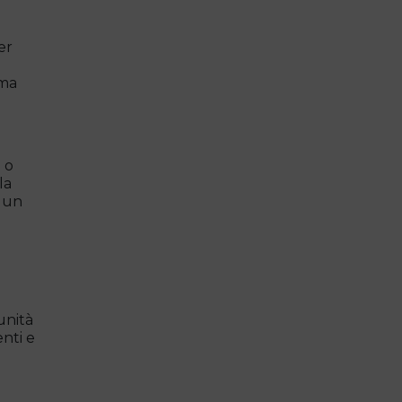
er
 ma
 o
la
k un
unità
enti e