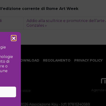
 all’edizione corrente di Rome Art Week
di
Addio alla scultrice e promotrice dell’arte
Gonzales
ogie
cnologie
NOTIZIE
DOWNLOAD
REGOLAMENTO
PRIVACY POLICY
to di
ire o
lcune
Agenzia 
ne delle arti visive
©
2026 Associazione Kou - [cf] 97815340589