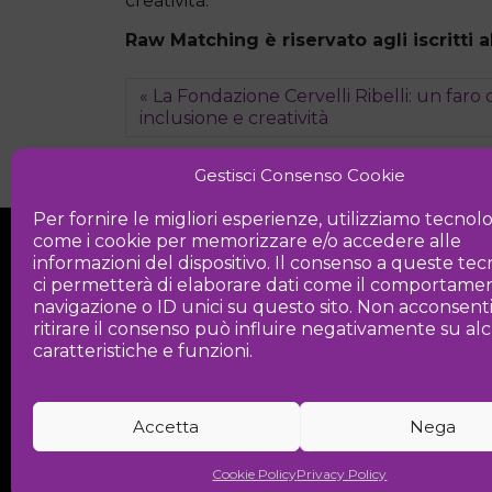
creatività.
Raw Matching è riservato agli iscritti
La Fondazione Cervelli Ribelli: un faro 
inclusione e creatività
Gestisci Consenso Cookie
Per fornire le migliori esperienze, utilizziamo tecnol
come i cookie per memorizzare e/o accedere alle
informazioni del dispositivo. Il consenso a queste te
ci permetterà di elaborare dati come il comportamen
navigazione o ID unici su questo sito. Non acconsent
ritirare il consenso può influire negativamente su a
Iniziativa
caratteristiche e funzioni.
Associazione culturale per la promozio
Accetta
Nega
Cookie Policy
Privacy Policy