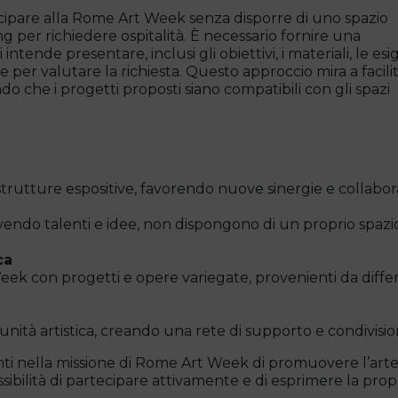
rtecipare alla Rome Art Week senza disporre di uno spazio
 per richiedere ospitalità. È necessario fornire una
intende presentare, inclusi gli obiettivi, i materiali, le es
e per valutare la richiesta. Questo approccio mira a facili
do che i progetti proposti siano compatibili con gli spazi
i e strutture espositive, favorendo nuove sinergie e collabor
vendo talenti e idee, non dispongono di un proprio spazi
ca
eek con progetti e opere variegate, provenienti da diffe
unità artistica, creando una rete di supporto e condivisio
 nella missione di Rome Art Week di promuovere l’arte 
ssibilità di partecipare attivamente e di esprimere la prop