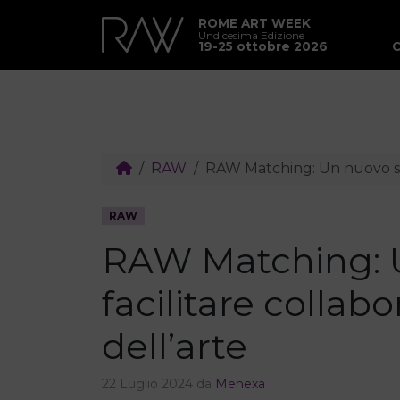
ROME ART WEEK
Undicesima Edizione
19-25 ottobre 2026
RAW
RAW Matching: Un nuovo str
RAW
RAW Matching: 
facilitare colla
dell’arte
22 Luglio 2024
da
Menexa