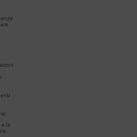
igenze
tare
azioni.
o
renti
ne.
e la
ria