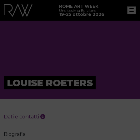
ROME ART WEEK
M
Undicesima Edizione
19-25 ottobre 2026
LOUISE ROETERS
Dati e contatti
Biografia