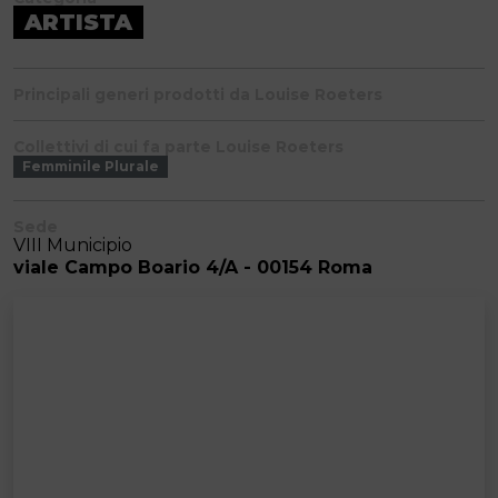
ARTISTA
Principali generi prodotti da Louise Roeters
Collettivi di cui fa parte Louise Roeters
Femminile Plurale
Sede
VIII Municipio
viale Campo Boario 4/A - 00154 Roma