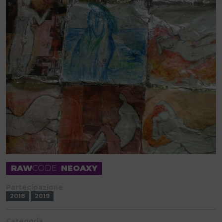
RAW
CODE
NEOAXY
Partecipazione
2018
2019
Categoria