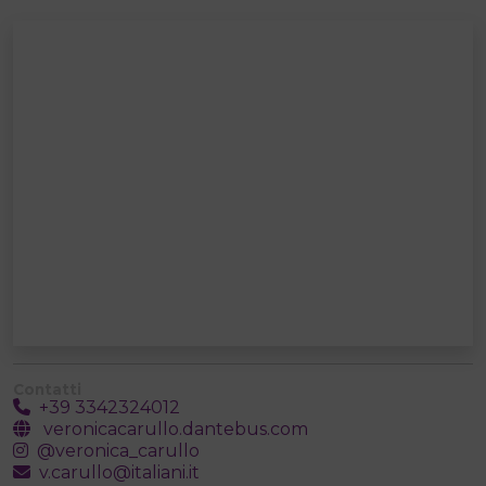
Contatti
+39 3342324012
veronicacarullo.dantebus.com
@veronica_carullo
v.carullo@italiani.it