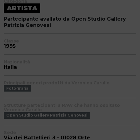
Categoria
ARTISTA
Partecipante avallato da Open Studio Gallery
Patrizia Genovesi
Classe
1995
Nazionalità
Italia
Principali generi prodotti da Veronica Carullo
Fotografia
Strutture partecipanti a RAW che hanno ospitato
Veronica Carullo
Open Studio Gallery Patrizia Genovesi
Sede
Via dei Battellieri 3 - 01028 Orte