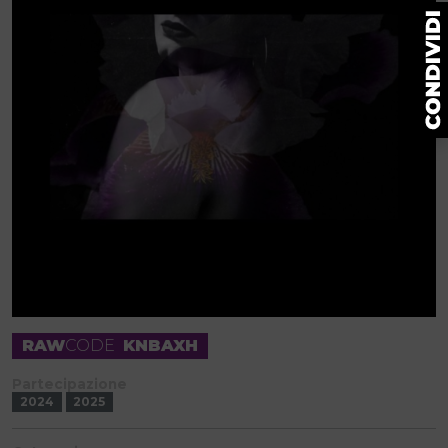
RAW
CODE
KNBAXH
Partecipazione
2024
2025