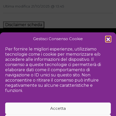
Ultima modifica 21/10/2025 @ 13:45
Disclaimer scheda
Gestisci Consenso Cookie
NOTIZIE
DOWNLOAD
REGOLAMENTO
Per fornire le migliori esperienze, utilizziamo
tecnologie come i cookie per memorizzare e/o
PRIVACY POLICY
accedere alle informazioni del dispositivo. Il
consenso a queste tecnologie ci permetterà di
Iniziativa
elaborare dati come il comportamento di
navigazione o ID unici su questo sito. Non
acconsentire o ritirare il consenso può influire
negativamente su alcune caratteristiche e
Associazione culturale per la promozione delle arti visive
funzioni.
Gestione
Accetta
Agenzia di comunicazione ed eventi