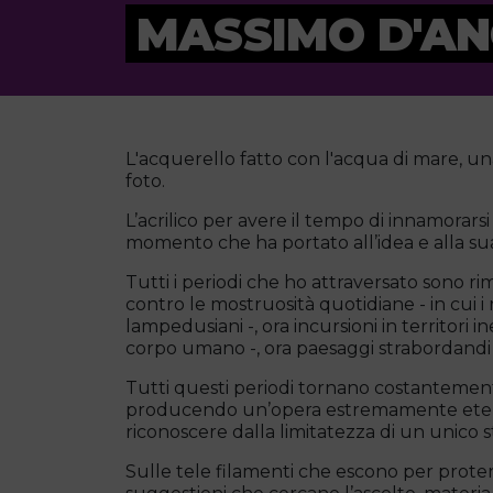
MASSIMO D'A
L'acquerello fatto con l'acqua di mare, una
foto.
L’acrilico per avere il tempo di innamorarsi
momento che ha portato all’idea e alla sua
Tutti i periodi che ho attraversato sono r
contro le mostruosità quotidiane - in cui i 
lampedusiani -, ora incursioni in territori 
corpo umano -, ora paesaggi strabordandi di
Tutti questi periodi tornano costantement
producendo un’opera estremamente eterog
riconoscere dalla limitatezza di un unico st
Sulle tele filamenti che escono per protend