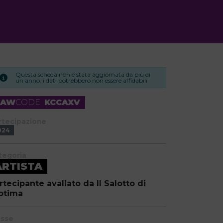
Questa scheda non è stata aggiornata da più di
un anno. i dati potrebbero non essere affidabili
RAW
CODE
KCCAXV
rtecipazione
024
tegoria
ARTISTA
rtecipante avallato da Il Salotto di
otima
asse