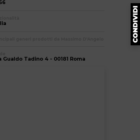
66
zionalità
lia
incipali generi prodotti da Massimo D'Angelo
de
a Gualdo Tadino 4 - 00181 Roma