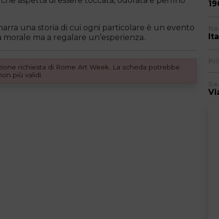
 che aspetta di essere toccata, odorata e perfino
19
 narra una storia di cui ogni particolare è un evento
Na
Ita
a morale ma a regalare un’esperienza.
Pr
dizione richiesta di Rome Art Week. La scheda potrebbe
n più validi.
Se
Vi