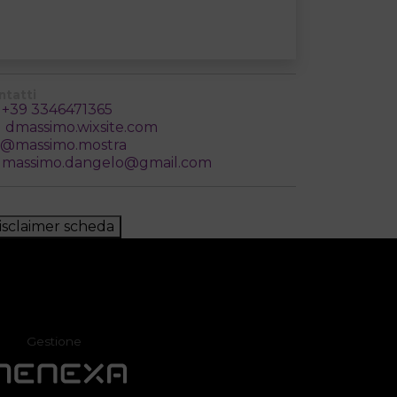
ntatti
+39 3346471365
dmassimo.wixsite.com
@massimo.mostra
massimo.dangelo@gmail.com
isclaimer scheda
Gestione