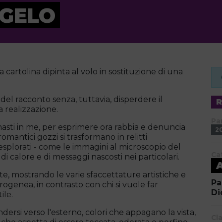
NGELO
 cartolina dipinta al volo in sostituzione di una
 del racconto senza, tuttavia, disperdere il
 realizzazione.
Pa
imasti in me, per esprimere ora rabbia e denuncia
2
romantici gozzi si trasformano in relitti
inesplorati - come le immagini al microscopio del
Ca
 calore e di messaggi nascosti nei particolari.
e, mostrando le varie sfaccettature artistiche e
Pa
enea, in contrasto con chi si vuole far
Di
ile.
ersi verso l'esterno, colori che appagano la vista,
Cl