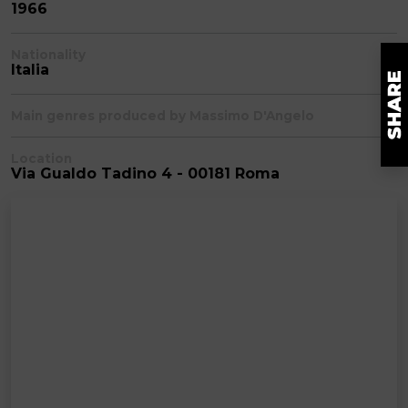
1966
Nationality
Italia
Main genres produced by Massimo D'Angelo
Location
Via Gualdo Tadino 4 - 00181 Roma