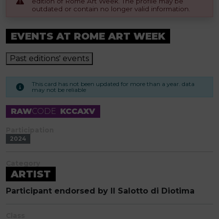
edition of Rome Art Week. The profile may be
outdated or contain no longer valid information.
EVENTS AT ROME ART WEEK
Past editions' events
This card has not been updated for more than a year. data
may not be reliable
RAW
CODE
KCCAXV
Participation
2024
Category
ARTIST
Participant endorsed by Il Salotto di Diotima
Class