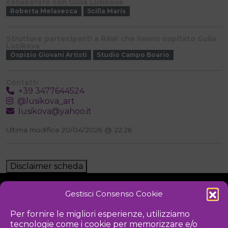
collaborato con Gulia Lusikova
Roberta Melasecca
Scilla Maris
Strutture partecipanti a RAW che hanno ospitato Gulia
Lusikova
Ospizio Giovani Artisti
Studio Campo Boario
Contatti
+39 3477644524
@lusikova_art
lusikova@yahoo.it
Ultima modifica 20/04/2026 @ 22:26
Disclaimer scheda
Gestisci Consenso Cookie
NOTIZIE
DOWNLOAD
REGOLAMENTO
Per fornire le migliori esperienze, utilizziamo
tecnologie come i cookie per memorizzare e/o
PRIVACY POLICY