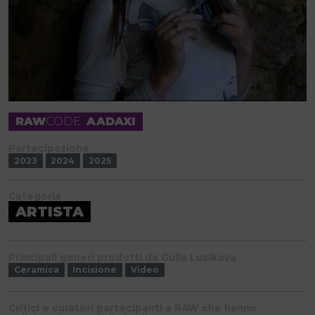
RAW
CODE
AADAXI
Partecipazione
2023
2024
2025
Categoria
ARTISTA
Principali generi prodotti da Gulia Lusikova
Ceramica
Incisione
Video
Critici e curatori partecipanti a RAW che hanno