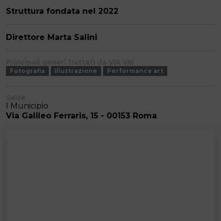
Struttura fondata nel 2022
Direttore Marta Salini
Principali generi trattati da VIA VAI
Fotografia
Illustrazione
Performance art
Sede
I Municipio
Via Galileo Ferraris, 15 - 00153 Roma