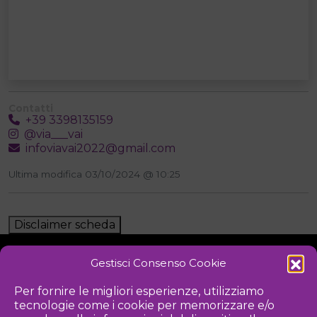
Contatti
+39 3398135159
@via___vai
infoviavai2022@gmail.com
Ultima modifica 03/10/2024 @ 10:25
Disclaimer scheda
Gestisci Consenso Cookie
NOTIZIE
DOWNLOAD
REGOLAMENTO
Per fornire le migliori esperienze, utilizziamo
tecnologie come i cookie per memorizzare e/o
PRIVACY POLICY