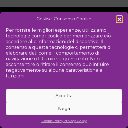
Gestisci Consenso Cookie
NOTIZIE
DOWNLOAD
REGOLAMENTO
Per fornire le migliori esperienze, utilizziamo
tecnologie come i cookie per memorizzare e/o
PRIVACY POLICY
accedere alle informazioni del dispositivo. Il
consenso a queste tecnologie ci permetterà di
Iniziativa
elaborare dati come il comportamento di
navigazione o ID unici su questo sito. Non
acconsentire o ritirare il consenso può influire
negativamente su alcune caratteristiche e
Associazione culturale per la promozione delle arti visive
funzioni.
Gestione
Accetta
Agenzia di comunicazione ed eventi
Nega
©
2026 Associazione Kou - [cf] 97815340589
Cookie Policy
Privacy Policy