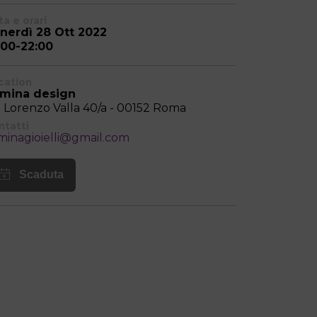
a e orari
nerdì 28 Ott 2022
:00-22:00
cation
mina design
a Lorenzo Valla 40/a - 00152 Roma
ntatti
minagioielli@gmail.com