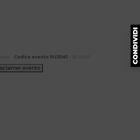
ento -
Codice evento RUJEMJ
- ID 4392
isclaimer evento