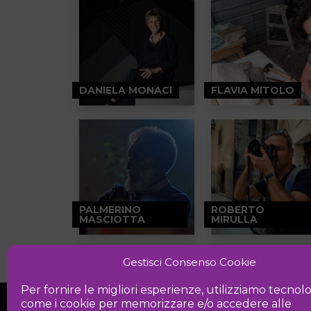
DANIELA MONACI
FLAVIA MITOLO
PALMERINO
ROBERTO
MASCIOTTA
MIRULLA
Gestisci Consenso Cookie
Per fornire le migliori esperienze, utilizziamo tecnol
come i cookie per memorizzare e/o accedere alle