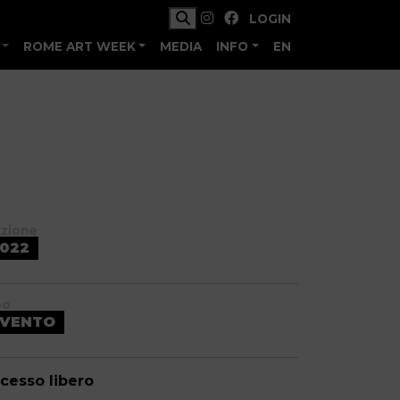
LOGIN
ROME ART WEEK
MEDIA
INFO
EN
izione
022
po
EVENTO
cesso libero