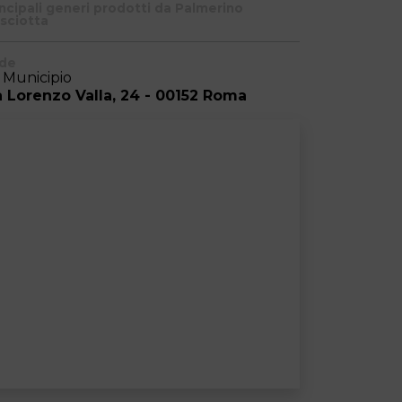
incipali generi prodotti da Palmerino
sciotta
de
I Municipio
a Lorenzo Valla, 24 - 00152 Roma