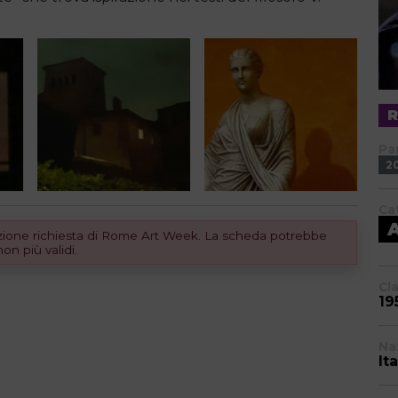
Pa
2
Ca
dizione richiesta di Rome Art Week. La scheda potrebbe
n più validi.
Cl
19
Na
Ita