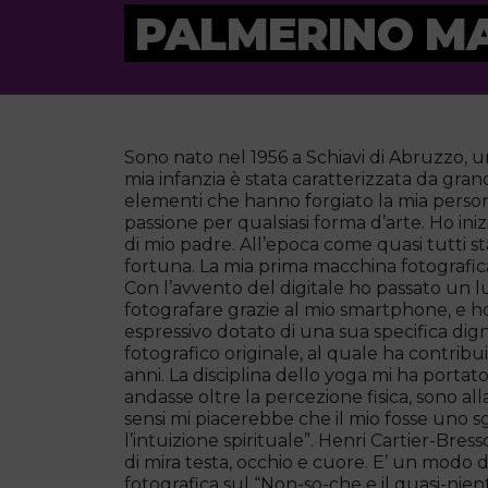
PALMERINO M
Sono nato nel 1956 a Schiavi di Abruzzo, u
mia infanzia è stata caratterizzata da gra
elementi che hanno forgiato la mia person
passione per qualsiasi forma d’arte. Ho ini
di mio padre. All’epoca come quasi tutti s
fortuna. La mia prima macchina fotografic
Con l’avvento del digitale ho passato un l
fotografare grazie al mio smartphone, e 
espressivo dotato di una sua specifica di
fotografico originale, al quale ha contribu
anni. La disciplina dello yoga mi ha portat
andasse oltre la percezione fisica, sono al
sensi mi piacerebbe che il mio fosse uno 
l’intuizione spirituale”. Henri Cartier-Bres
di mira testa, occhio e cuore. E’ un modo 
fotografica sul “Non-so-che e il quasi-niente