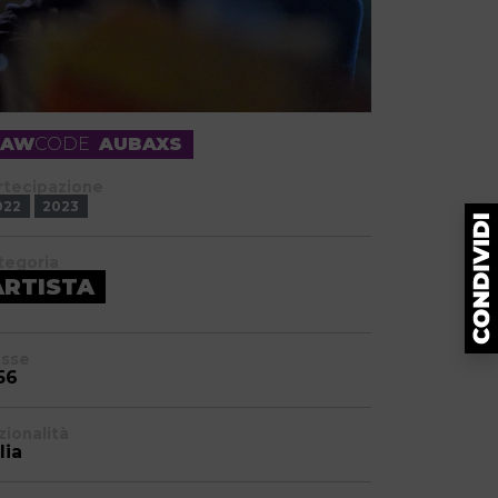
RAW
CODE
AUBAXS
rtecipazione
022
2023
tegoria
ARTISTA
asse
56
zionalità
lia