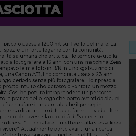
ASCIOTTA
n piccolo paese a 1200 mt sul livello del mare. La
ndi spazi e un forte legame con la comunità,
alità sia umana che artistica. Ho sempre avuto la
ziato a fotografare a 16 anni con una macchina Zeiss
tampavo le mie foto in B/N in uno sgabuzzino di
a, una Canon AE1, l’ho comprata usata a 23 anni.
ungo periodo senza più fotografare. Ho ripreso a
ho presto intuito che potesse diventare un mezzo
gnità. Così ho potuto intraprendere un percorso
ito la pratica dello Yoga che porto avanti da alcuni
o a fotografare in modo tale che il percepire
la ricerca di un modo di fotografare che vada oltre i
sguardo che avesse la capacità di “vedere con
son diceva: “Fotografare è mettere sulla stessa linea
di vivere“. Attualmente porto avanti una ricerca
” che trova ispirazione nei testi del filosofo V.