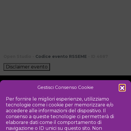
Open Studio -
Codice evento RSSEME
- ID 4687
Disclaimer evento
Gestisci Consenso Cookie
NOTIZIE
DOWNLOAD
REGOLAMENTO
Per fornire le migliori esperienze, utilizziamo
tecnologie come i cookie per memorizzare e/o
PRIVACY POLICY
accedere alle informazioni del dispositivo. Il
consenso a queste tecnologie ci permetterà di
Iniziativa
elaborare dati come il comportamento di
navigazione o ID unici su questo sito. Non