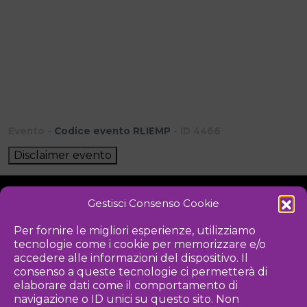
Evento -
Codice evento RLIEMP
- ID 4466
Disclaimer evento
Gestisci Consenso Cookie
NOTIZIE
DOWNLOAD
REGOLAMENTO
Per fornire le migliori esperienze, utilizziamo
tecnologie come i cookie per memorizzare e/o
PRIVACY POLICY
accedere alle informazioni del dispositivo. Il
consenso a queste tecnologie ci permetterà di
Iniziativa
elaborare dati come il comportamento di
navigazione o ID unici su questo sito. Non