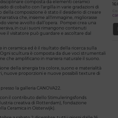
rdisciplinare composta da elementi ceramici
16
o di cobalto con l'argilla in varie gradazioni di
Co
o della composizione è stato il desiderio di creare
ca
narrativa che, insieme all'immagine, migliorasse
modo viene avvolto dall’opera. Pompei crea una
ersiva, in cui i suoni rimangono contenuti
ove il visitatore può guardare e ascoltare dal
n ceramica ed è il risultato della ricerca sulla
6. Ogni scultura è composta da due voci strumentali
orme che amplificano in maniera naturale il suono.
sione della sinergia tra colore, suono e materialità
i, nuove proporzioni e nuove possibili texture di
 presso la galleria CANOVA22.
 con il contributo dello Stimuleringsfonds
dustria creativa di Rotterdam), fondazione
a Ceramica in Oisterwijk).
bre a sabato 2 dicembre, tutti i giorni dalle 16