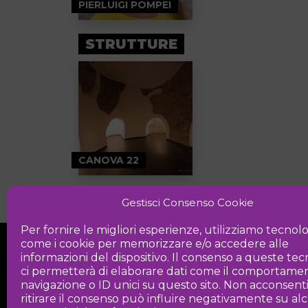
PIERLUIGI POMPEI
STRUTTURE
CANOVA 22
Gestisci Consenso Cookie
Per fornire le migliori esperienze, utilizziamo tecnol
come i cookie per memorizzare e/o accedere alle
informazioni del dispositivo. Il consenso a queste te
ci permetterà di elaborare dati come il comportamen
navigazione o ID unici su questo sito. Non acconsent
ritirare il consenso può influire negativamente su a
Iniziativa