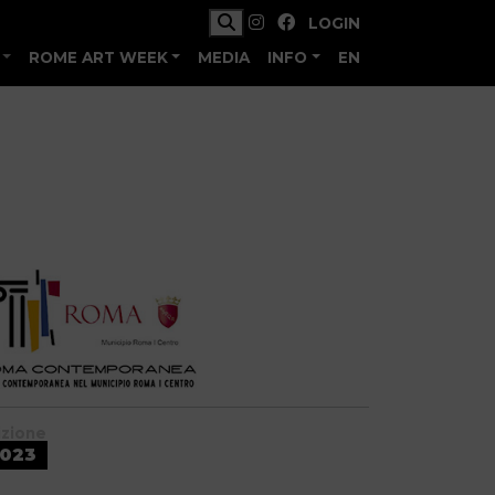
LOGIN
ROME ART WEEK
MEDIA
INFO
EN
izione
023