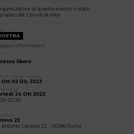
organizzatore di questo evento è stato
gnalato da 2 punti di vista
po
MOSTRA
ggiori informazioni
cesso libero
riodo della mostra
 Ott-02 Dic 2023
rnissage
rtedì 24 Ott 2023
:00-20:30
cation
nova 22
a Antonio Canova, 22 - 00186 Roma
ri di apertura