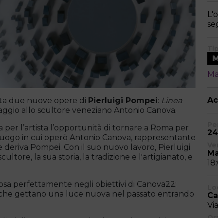
L'
se
Ti
Ma
Ac
ta due nuove opere di
Pierluigi Pompei
:
Linea
ggio allo scultore veneziano Antonio Canova.
Pe
per l’artista l’opportunità di tornare a Roma per
24
 luogo in cui operò Antonio Canova, rappresentante
Ve
e deriva Pompei. Con il suo nuovo lavoro, Pierluigi
Ma
ltore, la sua storia, la tradizione e l'artigianato, e
18
osa perfettamente negli obiettivi di Canova22:
Lo
che gettano una luce nuova nel passato entrando
Ca
Vi
Ora