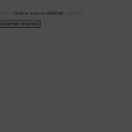
stra -
Codice evento RINEME
- ID 4777
isclaimer evento