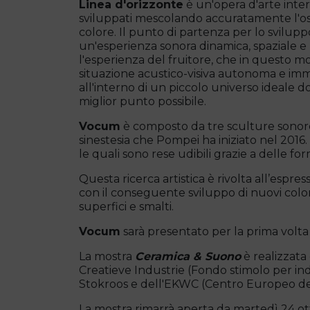
Linea d'orizzonte
è un'opera d'arte inte
sviluppati mescolando accuratamente l'ossid
colore. Il punto di partenza per lo svilupp
un'esperienza sonora dinamica, spaziale e 
l'esperienza del fruitore, che in questo 
situazione acustico-visiva autonoma e imm
all'interno di un piccolo universo ideale d
miglior punto possibile.
Vocum
è composto da tre sculture sonore i
sinestesia che Pompei ha iniziato nel 201
le quali sono rese udibili grazie a delle f
Questa ricerca artistica è rivolta all’espres
con il conseguente sviluppo di nuovi color
superfici e smalti.
Vocum
sarà presentato per la prima volta
La mostra
Ceramica & Suono
è realizzata
Creatieve Industrie (Fondo stimolo per in
Stokroos e dell'EKWC (Centro Europeo dell
La mostra rimarrà aperta da martedì 24 otto