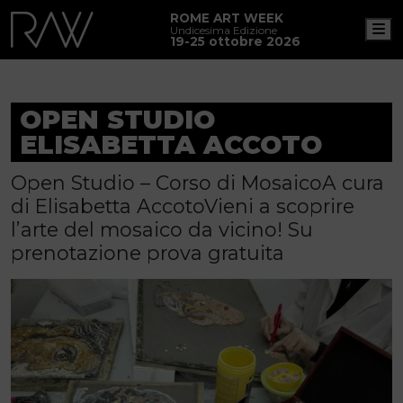
ROME ART WEEK
M
Undicesima Edizione
19-25 ottobre 2026
OPEN STUDIO
ELISABETTA ACCOTO
Open Studio – Corso di MosaicoA cura
di Elisabetta AccotoVieni a scoprire
l’arte del mosaico da vicino! Su
prenotazione prova gratuita