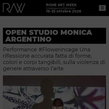
ROME ART WEEK
M
Undicesima Edizione
19-25 ottobre 2026
OPEN STUDIO MONICA
ARGENTINO
Performance #Flowerincage Una
riflessione accurata fatta di forme,
colori e corpi tangibili, sulla violenza di
genere attraverso l'arte