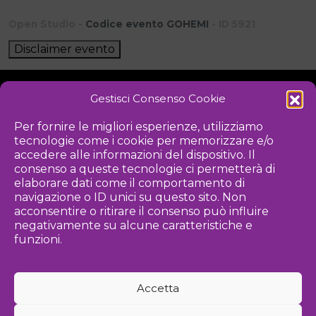
Open Studio -
Codice evento GOHEMI
- ID 5921
Disclaimer evento
Gestisci Consenso Cookie
NOTIZIE
DOWNLOAD
REGOLAMENTO
Per fornire le migliori esperienze, utilizziamo
tecnologie come i cookie per memorizzare e/o
PRIVACY POLICY
accedere alle informazioni del dispositivo. Il
consenso a queste tecnologie ci permetterà di
Iniziativa
elaborare dati come il comportamento di
navigazione o ID unici su questo sito. Non
acconsentire o ritirare il consenso può influire
negativamente su alcune caratteristiche e
Associazione culturale per la promozione delle arti visive
funzioni.
Gestione
Accetta
Agenzia di comunicazione ed eventi