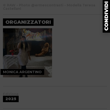
© RAW - Photo @ermescontrasti - Modella Teresa
Castellani
ORGANIZZATORI
MONICA ARGENTINO
Edizione
2025