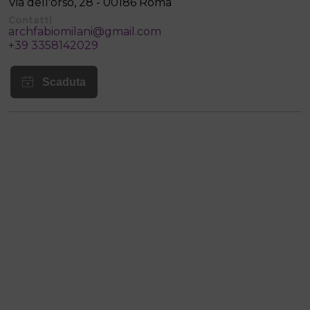
Via dell'orso, 28 - 00186 Roma
Contatti
archfabiomilani@gmail.com
+39 3358142029