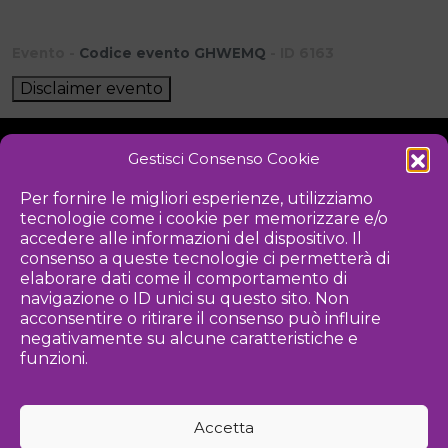
Evento -
Codice evento GHWEMQ
- ID 6163
Disclaimer evento
Gestisci Consenso Cookie
NOTIZIE
DOWNLOAD
REGOLAMENTO
Per fornire le migliori esperienze, utilizziamo
tecnologie come i cookie per memorizzare e/o
PRIVACY POLICY
accedere alle informazioni del dispositivo. Il
consenso a queste tecnologie ci permetterà di
Iniziativa
elaborare dati come il comportamento di
navigazione o ID unici su questo sito. Non
acconsentire o ritirare il consenso può influire
negativamente su alcune caratteristiche e
Associazione culturale per la promozione delle arti visive
funzioni.
Gestione
Accetta