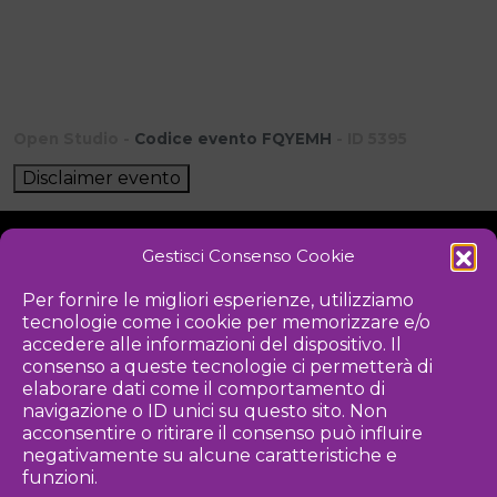
Open Studio -
Codice evento FQYEMH
- ID 5395
Disclaimer evento
Gestisci Consenso Cookie
NOTIZIE
DOWNLOAD
REGOLAMENTO
Per fornire le migliori esperienze, utilizziamo
tecnologie come i cookie per memorizzare e/o
PRIVACY POLICY
accedere alle informazioni del dispositivo. Il
consenso a queste tecnologie ci permetterà di
Iniziativa
elaborare dati come il comportamento di
navigazione o ID unici su questo sito. Non
acconsentire o ritirare il consenso può influire
negativamente su alcune caratteristiche e
Associazione culturale per la promozione delle arti visive
funzioni.