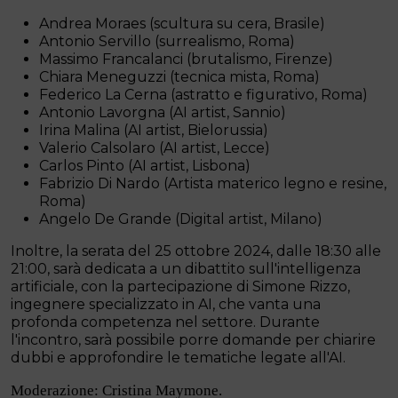
Andrea Moraes
(scultura su cera, Brasile)
Antonio Servillo
(surrealismo, Roma)
Massimo Francalanci
(brutalismo, Firenze)
Chiara Meneguzzi
(tecnica mista, Roma)
Federico La Cerna
(astratto e figurativo, Roma)
Antonio Lavorgna
(AI artist, Sannio)
Irina Malina
(AI artist, Bielorussia)
Valerio Calsolaro
(AI artist, Lecce)
Carlos Pinto
(AI artist, Lisbona)
Fabrizio Di Nardo (Artista materico legno e resine,
Roma)
Angelo De Grande (Digital artist, Milano)
Inoltre, la serata del 25 ottobre 2024, dalle 18:30 alle
21:00, sarà dedicata a un dibattito sull'intelligenza
artificiale, con la partecipazione di
Simone Rizzo
,
ingegnere specializzato in AI, che vanta una
profonda competenza nel settore. Durante
l'incontro, sarà possibile porre domande per chiarire
dubbi e approfondire le tematiche legate all'AI.
Moderazione: Cristina Maymone.