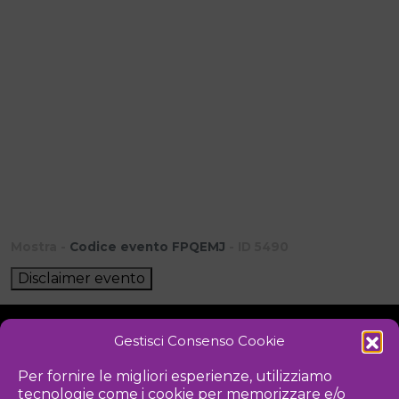
Mostra -
Codice evento FPQEMJ
- ID 5490
Disclaimer evento
Gestisci Consenso Cookie
NOTIZIE
DOWNLOAD
REGOLAMENTO
Per fornire le migliori esperienze, utilizziamo
tecnologie come i cookie per memorizzare e/o
PRIVACY POLICY