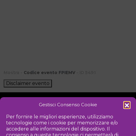
Mostra -
Codice evento FPIEMV
- ID 5491
Disclaimer evento
Gestisci Consenso Cookie
NOTIZIE
DOWNLOAD
REGOLAMENTO
Per fornire le migliori esperienze, utilizziamo
tecnologie come i cookie per memorizzare e/o
PRIVACY POLICY
accedere alle informazioni del dispositivo. Il
consenso a queste tecnologie ci permetterà di