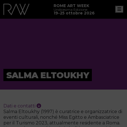
ROME ART WEEK
M
Undicesima Edizione
19-25 ottobre 2026
SALMA ELTOUKHY
Dati e contatti
Salma Eltoukhy (1997) è curatrice e organizzatrice di
eventi culturali, nonché Miss Egitto e Ambasciatrice
per il Turismo 2023, attualmente residente a Roma.