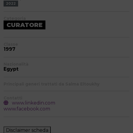
2022
Categoria
CURATORE
Classe
1997
Nazionalità
Egypt
Principali generi trattati da Salma Eltoukhy
Contatti
www.linkedin.com
www.facebook.com
Disclaimer scheda