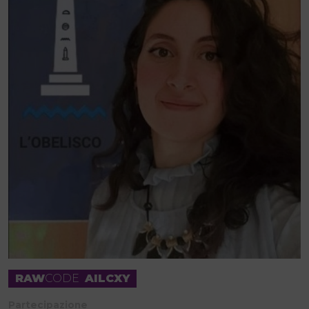
RAW
CODE
AILCXY
Partecipazione