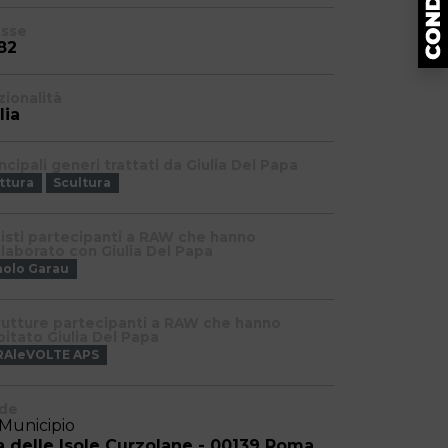
asse
82
zionalità
lia
ncipali generi trattati da Giulia Del Papa
ttura
Scultura
tisti partecipanti a RAW che hanno
llaborato con Giulia Del Papa
aolo Garau
rutture partecipanti a RAW che hanno
pitato Giulia Del Papa
RAleVOLTE APS
de
 Municipio
a delle Isole Curzolane - 00139 Roma