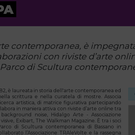
PA
'arte contemporanea, è impegnata 
aborazioni con riviste d’arte onlin
l Parco di Scultura contemporan
982, è laureata in storia dell'arte contemporanea ed
ella scrittura e nella curatela di mostre. Associa
 ricerca artistica, di matrice figurativa partecipando
abora in maniera attiva con riviste d’arte online tra
 background noise, Hidalgo Arte - Associazione
visive, Exibart, The Walkman Magazine. È tra i soci
 Parco di Scultura contemporanea di Bassano in
collaborato l’Associazione TRAleVolte e la rassegna