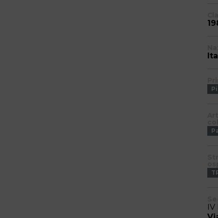
Cl
19
Na
Ita
Pri
Pi
Ar
co
P
St
os
T
Se
IV
Vi