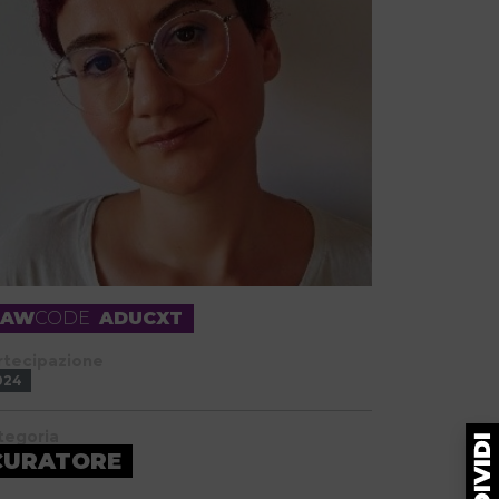
RAW
CODE
ADUCXT
rtecipazione
024
tegoria
CURATORE