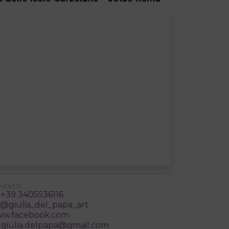
ntatti
+39 3405536116
@giulia_del_papa_art
w.facebook.com
giulia.delpapa@gmail.com