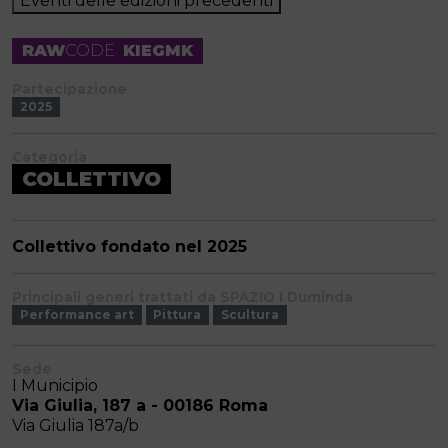
Eventi delle edizioni precedenti
RAW
CODE
KIEGMK
Partecipazione
2025
Categoria
COLLETTIVO
Collettivo fondato nel 2025
Principali generi trattati da SPAZIO I Duminda
Performance art
Pittura
Scultura
Sede
I Municipio
Via Giulia, 187 a - 00186 Roma
Via Giulia 187a/b