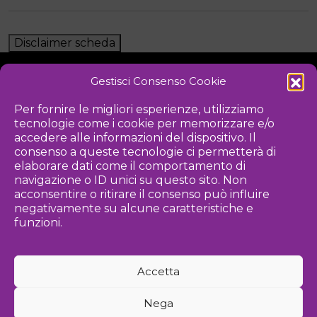
Disclaimer scheda
Gestisci Consenso Cookie
NOTIZIE
DOWNLOAD
REGOLAMENTO
Per fornire le migliori esperienze, utilizziamo
tecnologie come i cookie per memorizzare e/o
PRIVACY POLICY
accedere alle informazioni del dispositivo. Il
consenso a queste tecnologie ci permetterà di
Iniziativa
elaborare dati come il comportamento di
navigazione o ID unici su questo sito. Non
acconsentire o ritirare il consenso può influire
negativamente su alcune caratteristiche e
Associazione culturale per la promozione delle arti visive
funzioni.
Gestione
Accetta
Agenzia di comunicazione ed eventi
Nega