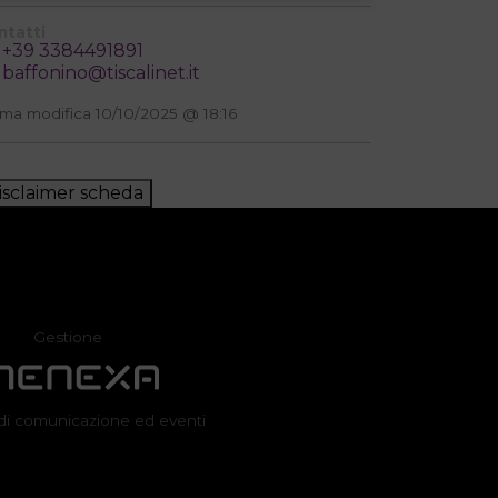
ntatti
+39 3384491891
baffonino@tiscalinet.it
ima modifica 10/10/2025 @ 18:16
isclaimer scheda
Gestione
di comunicazione ed eventi