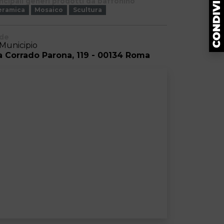
incipali generi prodotti da baffonino
eramica
Mosaico
Scultura
de
 Municipio
a Corrado Parona, 119 - 00134 Roma