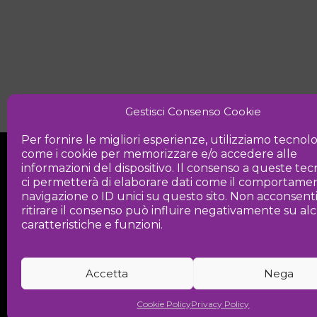
Gestisci Consenso Cookie
Per fornire le migliori esperienze, utilizziamo tecnol
come i cookie per memorizzare e/o accedere alle
informazioni del dispositivo. Il consenso a queste te
ci permetterà di elaborare dati come il comportamen
navigazione o ID unici su questo sito. Non acconsent
ritirare il consenso può influire negativamente su a
Iniziativa
caratteristiche e funzioni.
Associazione culturale per la promozio
Accetta
Nega
Cookie Policy
Privacy Policy