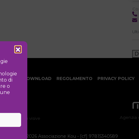
Co
Ult
D
ogie
cnologie
NOTIZIE
DOWNLOAD
REGOLAMENTO
PRIVACY POLICY
to di
ire o
lcune
Agenzia 
ne delle arti visive
©
2026 Associazione Kou - [cf] 97815340589