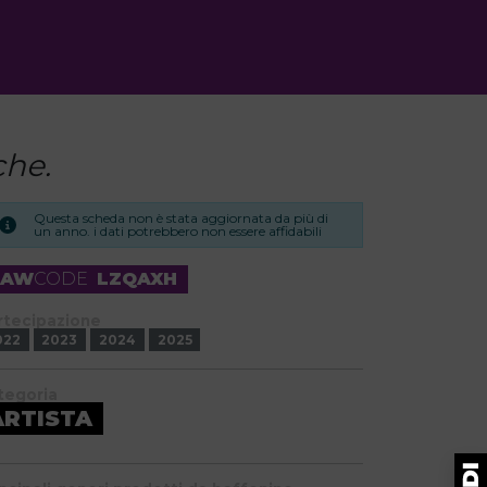
che.
Questa scheda non è stata aggiornata da più di
un anno. i dati potrebbero non essere affidabili
RAW
CODE
LZQAXH
rtecipazione
022
2023
2024
2025
tegoria
ARTISTA