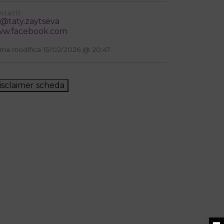
ntatti
@taty.zaytseva
w.facebook.com
ima modifica 15/02/2026 @ 20:47
isclaimer scheda