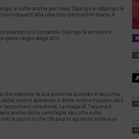
ngo, a volte anche per mesi. Dipingo e ridipingo le
rovo davanti alla tela con i pennelli in mano, è
loro prendono il comando. Dipingo le emozioni
ingere i sogni degli altri.
Pa
2
Ca
ta che esprime la sua potenza quando si racconta
Pr
oi, delle nostre speranze e delle nostre inquietudini.
Pi
 raccontarci una storia. La magia di Tatyana è
sero anche delle conchiglie raccolte sulla
 Il mio augurio è che chi posi lo sguardo sulle sue
Cr
co
M