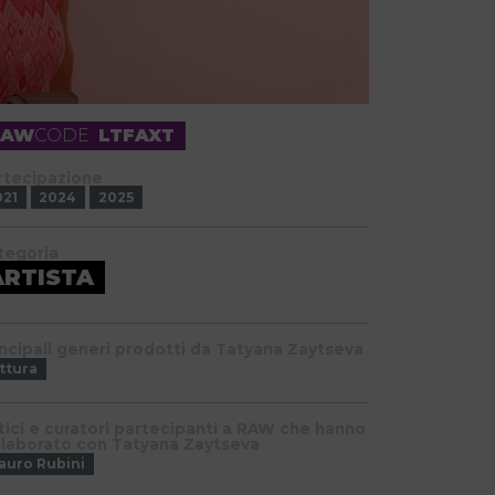
RAW
CODE
LTFAXT
rtecipazione
021
2024
2025
tegoria
ARTISTA
incipali generi prodotti da Tatyana Zaytseva
ttura
itici e curatori partecipanti a RAW che hanno
llaborato con Tatyana Zaytseva
auro Rubini