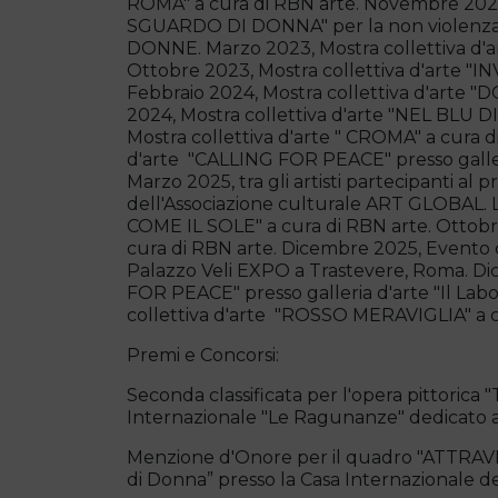
ROMA" a cura di RBN arte. Novembre 2022
SGUARDO DI DONNA" per la non violenza 
DONNE. Marzo 2023, Mostra collettiva d'a
Ottobre 2023, Mostra collettiva d'arte "I
Febbraio 2024, Mostra collettiva d'arte 
2024, Mostra collettiva d'arte "NEL BLU D
Mostra collettiva d'arte " CROMA" a cura 
d'arte "CALLING FOR PEACE" presso galleri
Marzo 2025, tra gli artisti partecipanti 
dell'Associazione culturale ART GLOBAL. L
COME IL SOLE" a cura di RBN arte. Ottobre
cura di RBN arte. Dicembre 2025, Evento 
Palazzo Veli EXPO a Trastevere, Roma. Di
FOR PEACE" presso galleria d'arte "Il Lab
collettiva d'arte "ROSSO MERAVIGLIA" a c
Premi e Concorsi:
Seconda classificata per l'opera pittorica
Internazionale "Le Ragunanze" dedicato all
Menzione d'Onore per il quadro "ATTRAV
di Donna” presso la Casa Internazionale 