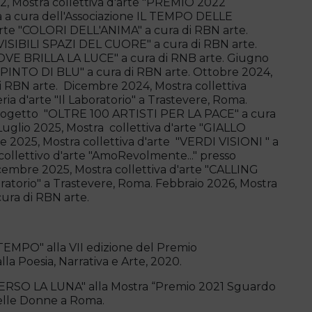
, Mostra collettiva d'arte "PREMIO 2022
a cura dell'Associazione IL TEMPO DELLE
rte "COLORI DELL'ANIMA" a cura di RBN arte.
NVISIBILI SPAZI DEL CUORE" a cura di RBN arte.
"DOVE BRILLA LA LUCE" a cura di RNB arte. Giugno
IPINTO DI BLU" a cura di RBN arte. Ottobre 2024,
di RBN arte. Dicembre 2024, Mostra collettiva
a d'arte "Il Laboratorio" a Trastevere, Roma.
al progetto "OLTRE 100 ARTISTI PER LA PACE" a cura
uglio 2025, Mostra collettiva d'arte "GIALLO
 2025, Mostra collettiva d'arte "VERDI VISIONI " a
collettivo d'arte "AmoRevolmente..." presso
cembre 2025, Mostra collettiva d'arte "CALLING
oratorio" a Trastevere, Roma. Febbraio 2026, Mostra
ura di RBN arte.
 "TEMPO" alla VII edizione del Premio
a Poesia, Narrativa e Arte, 2020.
ERSO LA LUNA" alla Mostra “Premio 2021 Sguardo
delle Donne a Roma.