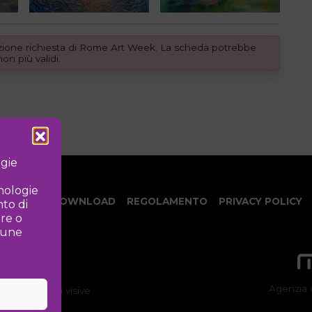
dizione richiesta di Rome Art Week. La scheda potrebbe
n più validi.
ogie
cnologie
NOTIZIE
DOWNLOAD
REGOLAMENTO
PRIVACY POLICY
to di
ire o
lcune
Agenzia 
ne delle arti visive