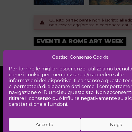
Questo partecipante non è iscritto all'e
non essere aggiornata o contenere dati no
EVENTI A ROME ART WEEK
Eventi delle edizioni precedenti
Gestisci Consenso Cookie
Per fornire le migliori esperienze, utilizziamo tecnol
come i cookie per memorizzare e/o accedere alle
informazioni del dispositivo. Il consenso a queste te
ci permetterà di elaborare dati come il comportamen
navigazione o ID unici su questo sito. Non acconsent
ritirare il consenso può influire negativamente su a
Iniziativa
caratteristiche e funzioni.
Associazione culturale per la promozio
Accetta
Nega