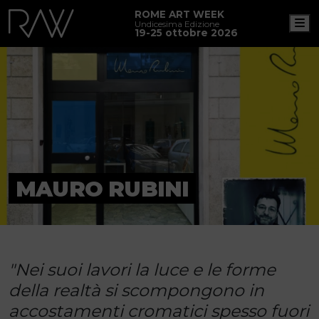
ROME ART WEEK
M
Undicesima Edizione
19-25 ottobre 2026
MAURO RUBINI
"Nei suoi lavori la luce e le forme
della realtà si scompongono in
accostamenti cromatici spesso fuori