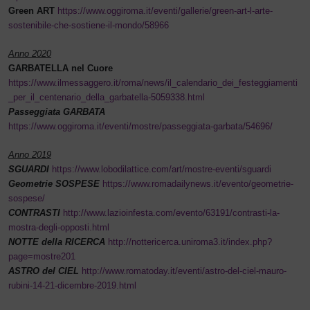
Green ART
https://www.oggiroma.it/eventi/gallerie/green-art-l-arte-
sostenibile-che-sostiene-il-mondo/58966
Anno 2020
GARBATELLA nel Cuore
https://www.ilmessaggero.it/roma/news/il_calendario_dei_festeggiamenti
_per_il_centenario_della_garbatella-5059338.html
Passeggiata GARBATA
https://www.oggiroma.it/eventi/mostre/passeggiata-garbata/54696/
Anno 2019
SGUARDI
https://www.lobodilattice.com/art/mostre-eventi/sguardi
Geometrie SOSPESE
https://www.romadailynews.it/evento/geometrie-
sospese/
CONTRASTI
http://www.lazioinfesta.com/evento/63191/contrasti-la-
mostra-degli-opposti.html
NOTTE della RICERCA
http://nottericerca.uniroma3.it/index.php?
page=mostre201
ASTRO del CIEL
http://www.romatoday.it/eventi/astro-del-ciel-mauro-
rubini-14-21-dicembre-
2019.html