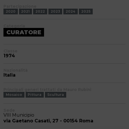
Partecipazione
2020
2021
2022
2023
2024
2025
Categoria
CURATORE
Classe
1974
Nazionalità
Italia
Principali generi trattati da Mauro Rubini
Mosaico
Pittura
Scultura
Sede
VIII Municipio
via Gaetano Casati, 27 - 00154 Roma