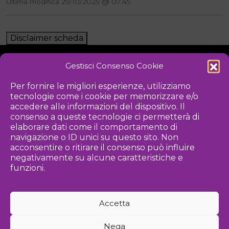
Ultima modifica 29/10/2025 @ 07:45
Disclaimer scheda
Gestisci Consenso Cookie
NOTIZIE
DOWNLOAD
REGOLAMENTO
Per fornire le migliori esperienze, utilizziamo
tecnologie come i cookie per memorizzare e/o
PRIVACY POLICY
accedere alle informazioni del dispositivo. Il
consenso a queste tecnologie ci permetterà di
Iniziativa
elaborare dati come il comportamento di
navigazione o ID unici su questo sito. Non
acconsentire o ritirare il consenso può influire
negativamente su alcune caratteristiche e
Associazione culturale per la promozione delle arti visive
funzioni.
Gestione
Accetta
Agenzia di comunicazione ed eventi
Nega