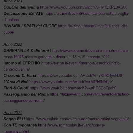
Anno 2023
COLORI dell’anima
https://www.youtube.com/watch?v=MtEKRL3AS88
Destinazione ESTATE
https://e-zine.it/eventi/destinazione-estate-voglia-
di-colore/
INVISIBILI SPAZI del CUORE
https://e-zine.it/eventi/invisibili-spazi-del-
cuore/
Anno 2022
GARBATELLA & dintorni
https://www.ezrome.it/eventi-a-roma/mostre-a-
roma/16073-mostra-garbatella-dintorni-il-18-e-19-febbraio-2022
Intorno al CERCHIO
https://e-zine.it/eventi/intorno-al-cerchio-inizio-
centro-divenire/
Orizzonti Di Versi
https://www.youtube.com/watch?v=7KIrKHyvHJ8
L’Arca di Noè
https://www.youtube.com/watch?v=Mf7HINfrFpY
Fiori & Colori
https://www.youtube.com/watch?v=aBO6GpFgeh0
Passeggiando per Roma
https://lazioeventi.com/eventi/evento-artistico-
passeggiando-per-roma/
Anno 2021
Sogno BLU
https://www.exibart.com/evento-arte/mauro-rubini-sogno-blu/
Con TE mporanea
https://www.romatoday.it/eventi/con-te-
mporanea.html