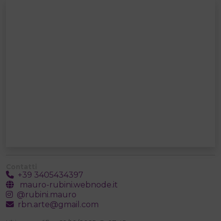
Contatti
+39 3405434397
mauro-rubini.webnode.it
@rubini.mauro
rbn.arte@gmail.com