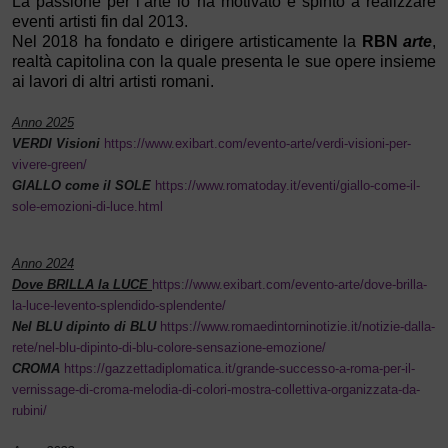
La passione per l’arte lo ha motivato e spinto a realizzare
eventi artisti fin dal 2013.
Nel 2018 ha fondato e dirigere artisticamente la
RBN
arte
,
realtà capitolina con la quale presenta le sue opere insieme
ai lavori di altri artisti romani.
Anno 2025
VERDI Visioni
https://www.exibart.com/evento-arte/verdi-visioni-per-
vivere-green/
GIALLO come il SOLE
https://www.romatoday.it/eventi/giallo-come-il-
sole-emozioni-di-luce.html
Anno 2024
Dove BRILLA la LUCE
https://www.exibart.com/evento-arte/dove-brilla-
la-luce-levento-splendido-splendente/
Nel BLU dipinto di BLU
https://www.romaedintorninotizie.it/notizie-dalla-
rete/nel-blu-dipinto-di-blu-colore-sensazione-emozione/
CROMA
https://gazzettadiplomatica.it/grande-successo-a-roma-per-il-
vernissage-di-croma-melodia-di-colori-mostra-collettiva-organizzata-da-
rubini/