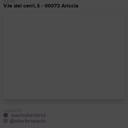
Sede
V.le dei cerri, 5 - 00072 Ariccia
Contatti
paoloviterbini.it
@viterbinipaolo