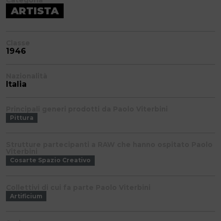
Categoria
ARTISTA
Classe
1946
Nazionalità
Italia
Principali generi prodotti da Paolo Viterbini
Pittura
Strutture partecipanti a RAW che hanno ospitato Paolo
Viterbini
Cosarte Spazio Creativo
Collettivi di cui fa parte Paolo Viterbini
Artificium