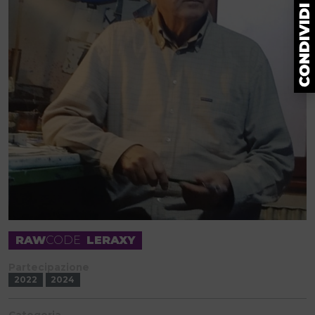
RAW
CODE
LERAXY
Partecipazione
2022
2024