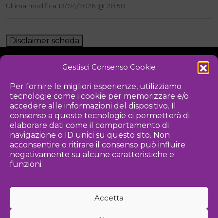
Ultima modifica 13/04/2026 @ 20:58
Disclaimer scheda
Gestisci Consenso Cookie
NOTIZIE
DOWNLOAD
REGOLAMENTO
Per fornire le migliori esperienze, utilizziamo
tecnologie come i cookie per memorizzare e/o
PRIVACY POLICY
accedere alle informazioni del dispositivo. Il
consenso a queste tecnologie ci permetterà di
Iniziativa
elaborare dati come il comportamento di
navigazione o ID unici su questo sito. Non
acconsentire o ritirare il consenso può influire
negativamente su alcune caratteristiche e
Associazione culturale per la promozione delle arti visive
funzioni.
Gestione
Accetta
Agenzia di comunicazione ed eventi