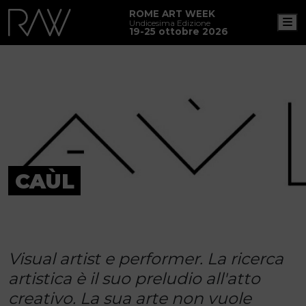
ROME ART WEEK
M
Undicesima Edizione
19-25 ottobre 2026
CAÙL
Visual artist e performer. La ricerca
artistica è il suo preludio all'atto
creativo. La sua arte non vuole