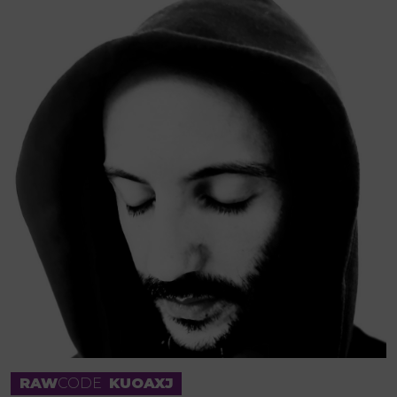
RAW
CODE
KUOAXJ