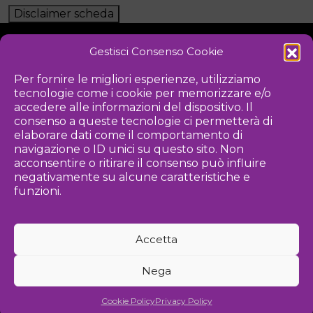
Disclaimer scheda
Gestisci Consenso Cookie
NOTIZIE
DOWNLOAD
REGOLAMENTO
Per fornire le migliori esperienze, utilizziamo
tecnologie come i cookie per memorizzare e/o
PRIVACY POLICY
accedere alle informazioni del dispositivo. Il
consenso a queste tecnologie ci permetterà di
Iniziativa
elaborare dati come il comportamento di
navigazione o ID unici su questo sito. Non
acconsentire o ritirare il consenso può influire
negativamente su alcune caratteristiche e
Associazione culturale per la promozione delle arti visive
funzioni.
Gestione
Accetta
Agenzia di comunicazione ed eventi
Nega
©
2026 Associazione Kou - [cf] 97815340589
Cookie Policy
Privacy Policy