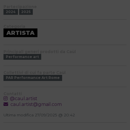
Partecipazione
2024
2025
Categoria
ARTISTA
Principali generi prodotti da Caùl
Performance art
Collettivi di cui fa parte Caùl
PAR Performance Art Rome
Contatti
@caul.artist
caul.artist@gmail.com
Ultima modifica 27/09/2025 @ 20:42