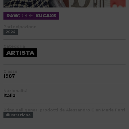
RAW
CODE
KUCAXS
Partecipazione
2024
Categoria
ARTISTA
Classe
1987
Nazionalità
Italia
Principali generi prodotti da Alessandro Gian Maria Ferri
Illustrazione