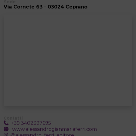
Sede
Via Cornete 63 - 03024 Ceprano
Contatti
+39 3402397695
www.alessandrogianmariaferri.com
@alessandro_ferri_editore