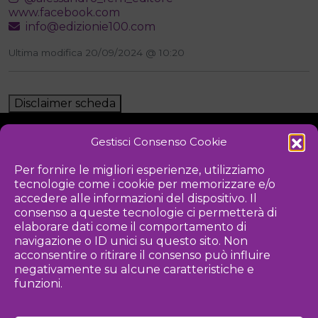
www.facebook.com
info@edizionie100.com
Ultima modifica 20/09/2024 @ 10:20
Disclaimer scheda
Gestisci Consenso Cookie
NOTIZIE
DOWNLOAD
REGOLAMENTO
Per fornire le migliori esperienze, utilizziamo
tecnologie come i cookie per memorizzare e/o
PRIVACY POLICY
accedere alle informazioni del dispositivo. Il
consenso a queste tecnologie ci permetterà di
Iniziativa
elaborare dati come il comportamento di
navigazione o ID unici su questo sito. Non
acconsentire o ritirare il consenso può influire
negativamente su alcune caratteristiche e
Associazione culturale per la promozione delle arti visive
funzioni.
Gestione