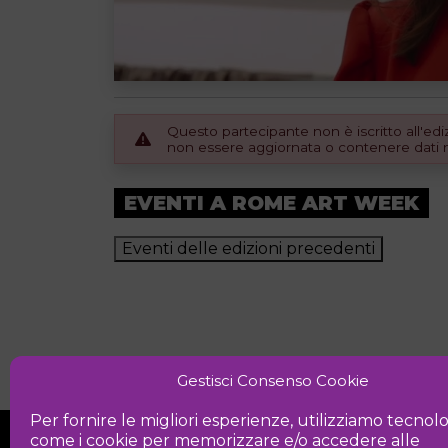
Questo partecipante non è iscritto all'e
non essere aggiornata o contenere dati no
EVENTI A ROME ART WEEK
Eventi delle edizioni precedenti
Gestisci Consenso Cookie
Per fornire le migliori esperienze, utilizziamo tecnol
come i cookie per memorizzare e/o accedere alle