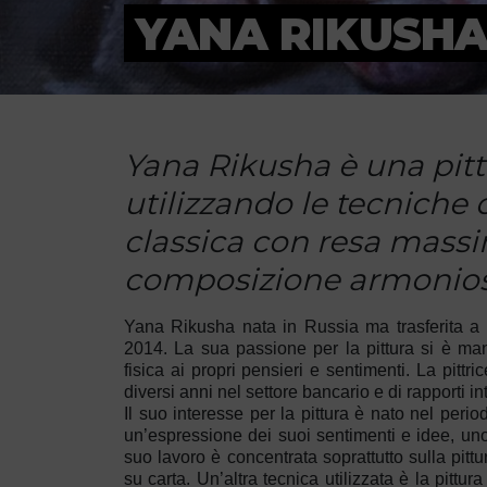
YANA RIKUSH
Yana Rikusha è una pittr
utilizzando le tecniche di
classica con resa massim
composizione armonio
Yana Rikusha nata in Russia ma trasferita a R
2014. La sua passione per la pittura si è ma
fisica ai propri pensieri e sentimenti. La pittr
diversi anni nel settore bancario e di rapporti i
Il suo interesse per la pittura è nato nel period
un’espressione dei suoi sentimenti e idee, uno
suo lavoro è concentrata soprattutto sulla pittur
su carta. Un’altra tecnica utilizzata è la pitt