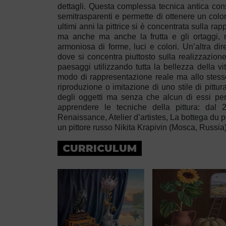
dettagli. Questa complessa tecnica antica consist
semitrasparenti e permette di ottenere un colo
ultimi anni la pittrice si è concentrata sulla r
ma anche ma anche la frutta e gli ortaggi, 
armoniosa di forme, luci e colori. Un’altra dir
dove si concentra piuttosto sulla realizzazione 
paesaggi utilizzando tutta la bellezza della vi
modo di rappresentazione reale ma allo stesso t
riproduzione o imitazione di uno stile di pittur
degli oggetti ma senza che alcun di essi per
apprendere le tecniche della pittura: dal 
Renaissance, Atelier d’artistes, La bottega du pe
un pittore russo Nikita Krapivin (Mosca, Russia)
CURRICULUM