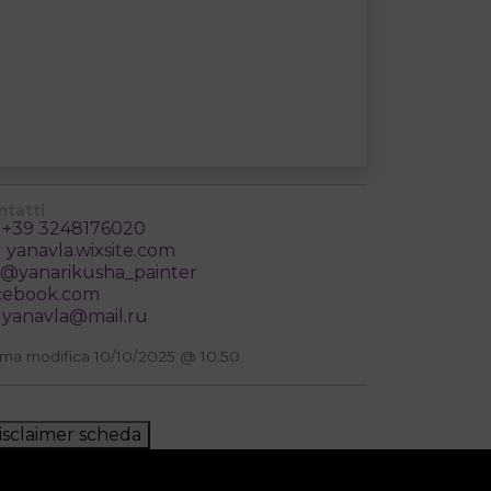
ntatti
+39 3248176020
yanavla.wixsite.com
@yanarikusha_painter
cebook.com
yanavla@mail.ru
ima modifica 10/10/2025 @ 10:50
isclaimer scheda