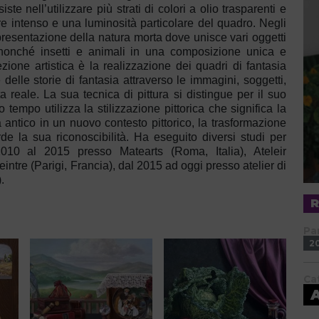
e nell’utilizzare più strati di colori a olio trasparenti e
re intenso e una luminosità particolare del quadro.
Negli
appresentazione della natura morta dove unisce vari oggetti
nonché insetti e animali in una composizione unica e
ezione artistica è la realizzazione dei quadri di fantasia
delle storie di fantasia attraverso le immagini, soggetti,
ta reale.
La sua tecnica di pittura si distingue per il suo
empo utilizza la stilizzazione pittorica che significa la
a antico in un nuovo contesto pittorico, la trasformazione
de la sua riconoscibilità.
Ha eseguito diversi studi per
2010 al 2015 presso Matearts (Roma, Italia), Ateleir
intre (Parigi, Francia), dal 2015 ad oggi presso atelier di
.
Pa
2
Ca