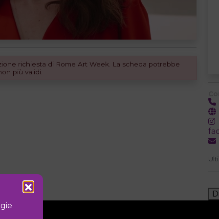
dizione richiesta di Rome Art Week. La scheda potrebbe
n più validi.
Co
fa
Ult
D
ogie