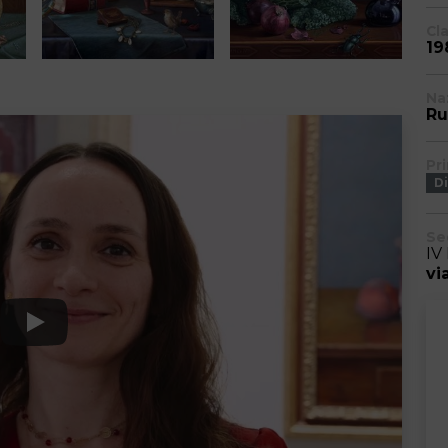
Cl
19
Na
Ru
Pr
D
Se
IV
vi