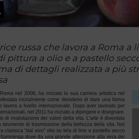
A
ice russa che lavora a Roma a li
 pittura a olio e a pastello secco
a di dettagli realizzata a più str
sa
oma nel 2006, ha iniziato la sua carriera artistica nel
nifestata inizialmente come desiderio di dare una forma
ice lavora a livello internazionale. Dopo aver lavorato per
nternazionali, nel 2011 ha iniziato a dipingere e disegnare.
o di rivalutazione dei valori della vita. L’arte è diventata
 strumento di trasmissione della bellezza della vita.
Nel
a classica “dal vivo” olio su tela di lino e pastello secco
ura fiamminga dove da una grande attenzione alla resa dei