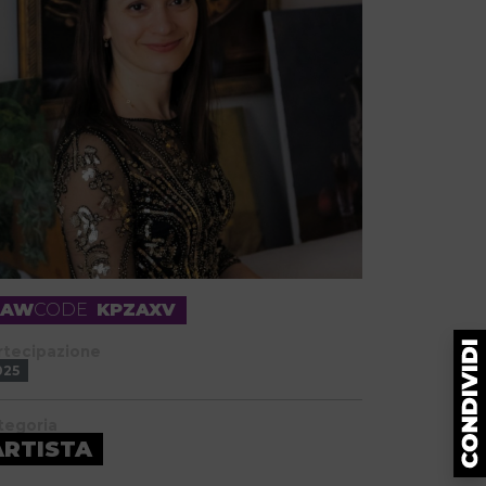
RAW
CODE
KPZAXV
rtecipazione
025
tegoria
ARTISTA