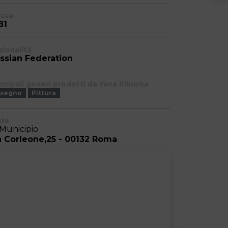
asse
81
zionalità
ssian Federation
incipali generi prodotti da Yana Rikusha
isegno
Pittura
de
 Municipio
a Corleone,25 - 00132 Roma