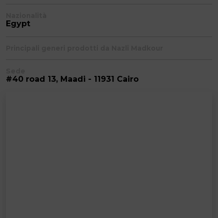
Nazionalità
Egypt
Principali generi prodotti da Nazli Madkour
Sede
#40 road 13, Maadi - 11931 Cairo