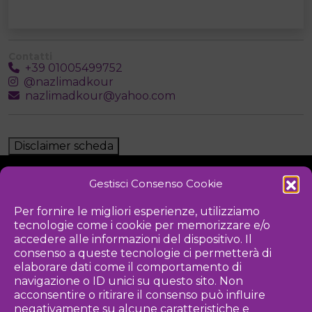
Contatti
+39 01005499752
@nazlimadkour
nazlimadkour@yahoo.com
Disclaimer scheda
Gestisci Consenso Cookie
NOTIZIE
DOWNLOAD
REGOLAMENTO
Per fornire le migliori esperienze, utilizziamo
tecnologie come i cookie per memorizzare e/o
PRIVACY POLICY
accedere alle informazioni del dispositivo. Il
consenso a queste tecnologie ci permetterà di
Iniziativa
elaborare dati come il comportamento di
navigazione o ID unici su questo sito. Non
acconsentire o ritirare il consenso può influire
negativamente su alcune caratteristiche e