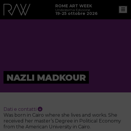
ROME ART WEEK
M
Undicesima Edizione
19-25 ottobre 2026
NAZLI MADKOUR
Dati e contatti
Was born in Cairo where she lives and works. She
received her master’s Degree in Political Economy
from the American University in Cairo.