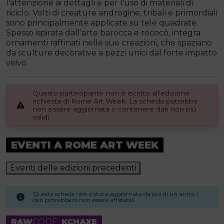
l'attenzione ai dettagli e per l'uso di materiali di
riciclo. Volti di creature androgine, tribali e primordiali
sono principalmente applicate su tele quadrate.
Spesso ispirata dall'arte barocca e rococò, integra
ornamenti raffinati nelle sue creazioni, che spaziano
da sculture decorative a pezzi unici dal forte impatto
visivo.
Questo partecipante non è iscritto all'edizione
richiesta di Rome Art Week. La scheda potrebbe
non essere aggiornata o contenere dati non più
validi.
EVENTI A ROME ART WEEK
Eventi delle edizioni precedenti
Questa scheda non è stata aggiornata da più di un anno. i
dati potrebbero non essere affidabili
RAW
CODE
KCHAXE