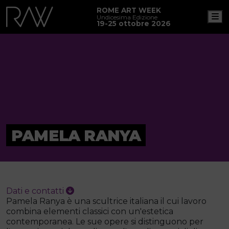
ROME ART WEEK
M
Undicesima Edizione
19-25 ottobre 2026
PAMELA RANYA
Dati e contatti
Pamela Ranya è una scultrice italiana il cui lavoro
combina elementi classici con un'estetica
contemporanea. Le sue opere si distinguono per