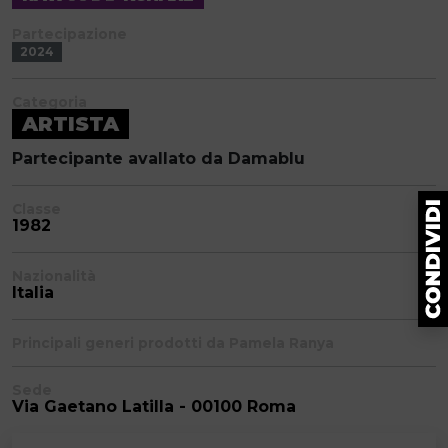
Partecipazione
2024
Categoria
ARTISTA
Partecipante avallato da Damablu
Classe
1982
Nazionalità
Italia
Principali generi prodotti da Pamela Ranya
Sede
Via Gaetano Latilla - 00100 Roma