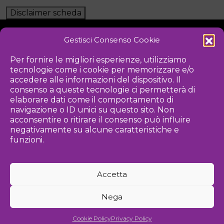
Disclaimer scheda
Gestisci Consenso Cookie
NOTIZIE
DOWNLOAD
REGOLAMENTO
Per fornire le migliori esperienze, utilizziamo
tecnologie come i cookie per memorizzare e/o
PRIVACY POLICY
accedere alle informazioni del dispositivo. Il
consenso a queste tecnologie ci permetterà di
Iniziativa
elaborare dati come il comportamento di
navigazione o ID unici su questo sito. Non
acconsentire o ritirare il consenso può influire
negativamente su alcune caratteristiche e
Associazione culturale per la promozione delle arti visive
funzioni.
Gestione
Accetta
Agenzia di comunicazione ed eventi
Nega
©
2026 Associazione Kou - [cf] 97815340589
Cookie Policy
Privacy Policy