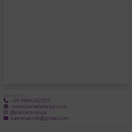
Contatti
+39 3894262027
www.pamelaranya.com
@pamela.ranya
pamelapm8@gmail.com