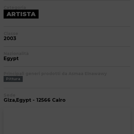
Categoria
ARTISTA
Classe
2003
Nazionalità
Egypt
Principali generi prodotti da Asmaa Elnawawy
Pittura
Sede
Giza,Egypt - 12566 Cairo