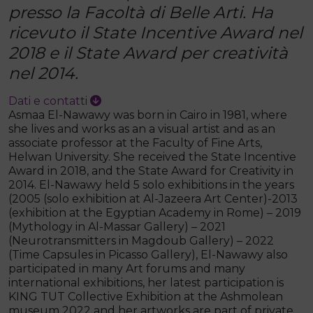
presso la Facoltà di Belle Arti. Ha
ricevuto il State Incentive Award nel
2018 e il State Award per creatività
nel 2014.
Dati e contatti
Asmaa El-Nawawy was born in Cairo in 1981, where
she lives and works as an a visual artist and as an
associate professor at the Faculty of Fine Arts,
Helwan University. She received the State Incentive
Award in 2018, and the State Award for Creativity in
2014. El-Nawawy held 5 solo exhibitions in the years
(2005 (solo exhibition at Al-Jazeera Art Center)-2013
(exhibition at the Egyptian Academy in Rome) – 2019
(Mythology in Al-Massar Gallery) – 2021
(Neurotransmitters in Magdoub Gallery) – 2022
(Time Capsules in Picasso Gallery), El-Nawawy also
participated in many Art forums and many
international exhibitions, her latest participation is
KING TUT Collective Exhibition at the Ashmolean
museum 2022 and her artworks are part of private