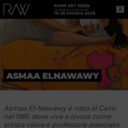
ROME ART WEEK
M
Undicesima Edizione
19-25 ottobre 2026
ASMAA ELNAWAWY
Asmaa El-Nawawy è nata al Cairo
nel 1981, dove vive e lavora come
artista visiva e professore associato