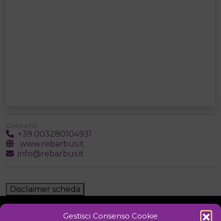
Contatti
+39 003280104931
www.rebarbus.it
info@rebarbus.it
Disclaimer scheda
Gestisci Consenso Cookie