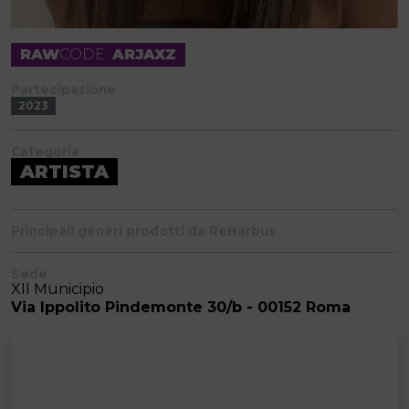
RAW
CODE
ARJAXZ
Partecipazione
2023
Categoria
ARTISTA
Principali generi prodotti da ReBarbus
Sede
XII Municipio
Via Ippolito Pindemonte 30/b - 00152 Roma