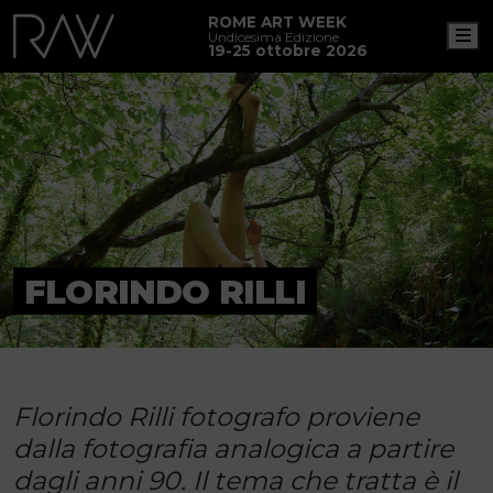
ROME ART WEEK
M
Undicesima Edizione
19-25 ottobre 2026
FLORINDO RILLI
Florindo Rilli fotografo proviene
dalla fotografia analogica a partire
dagli anni 90. Il tema che tratta è il