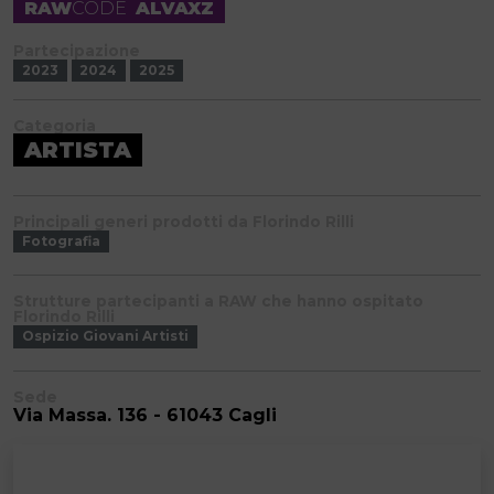
RAW
CODE
ALVAXZ
Partecipazione
2023
2024
2025
Categoria
ARTISTA
Principali generi prodotti da Florindo Rilli
Fotografia
Strutture partecipanti a RAW che hanno ospitato
Florindo Rilli
Ospizio Giovani Artisti
Sede
Via Massa. 136 - 61043 Cagli