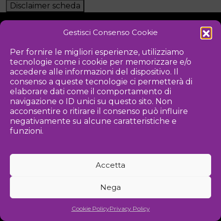
Disclaimer scheda
Gestisci Consenso Cookie
NOTIZIE
DOWNLOAD
REGOLAMENTO
Per fornire le migliori esperienze, utilizziamo
tecnologie come i cookie per memorizzare e/o
PRIVACY POLICY
accedere alle informazioni del dispositivo. Il
consenso a queste tecnologie ci permetterà di
Iniziativa
elaborare dati come il comportamento di
navigazione o ID unici su questo sito. Non
acconsentire o ritirare il consenso può influire
negativamente su alcune caratteristiche e
Associazione culturale per la promozione delle arti visive
funzioni.
Gestione
Accetta
Agenzia di comunicazione ed eventi
Nega
©
2026 Associazione Kou - [cf] 97815340589
Cookie Policy
Privacy Policy