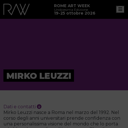
ROME ART WEEK
M
Undicesima Edizione
19-25 ottobre 2026
MIRKO LEUZZI
Dati e contatti
Mirko Leuzzi nasce a Roma nel marzo del 1992. Nel
corso degli anni universitari prende confidenza con
una personalissima visione del mondo che lo porta