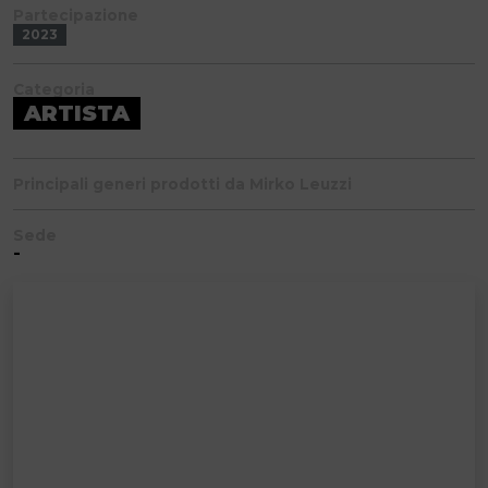
Partecipazione
2023
Categoria
ARTISTA
Principali generi prodotti da Mirko Leuzzi
Sede
-