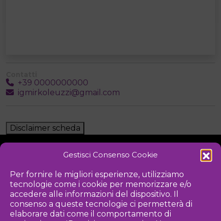
Contatti
+39 0000000000
igmirkoleuzzi@gmail.com
Disclaimer scheda
Gestisci Consenso Cookie
NOTIZIE
DOWNLOAD
REGOLAMENTO
Per fornire le migliori esperienze, utilizziamo
tecnologie come i cookie per memorizzare e/o
PRIVACY POLICY
accedere alle informazioni del dispositivo. Il
consenso a queste tecnologie ci permetterà di
Iniziativa
elaborare dati come il comportamento di