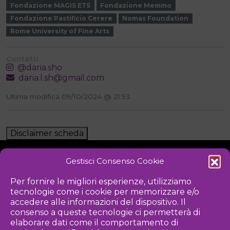
Fondazione MAGIS ETS
Fondazione Memmo
Fondazione Pastificio Cerere
Nomas Foundation
Rome University of Fine Arts
Contatti
@daria.sho
daria.l.sh@gmail.com
Ultima modifica 09/10/2024 @ 21:53
Disclaimer scheda
Gestisci Consenso Cookie
NOTIZIE
DOWNLOAD
REGOLAMENTO
Per fornire le migliori esperienze, utilizziamo
tecnologie come i cookie per memorizzare e/o
PRIVACY POLICY
accedere alle informazioni del dispositivo. Il
consenso a queste tecnologie ci permetterà di
Iniziativa
elaborare dati come il comportamento di