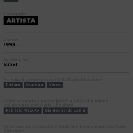
Categoria
ARTISTA
Classe
1998
Nazionalità
Israel
Principali generi prodotti da Daria Shoshani
Pittura
Scultura
Video
Critici e curatori partecipanti a RAW che hanno
collaborato con Daria Shoshani
Fabrizio Pizzuto
Gianleonardo Latini
Strutture partecipanti a RAW che hanno ospitato Daria
Shoshani