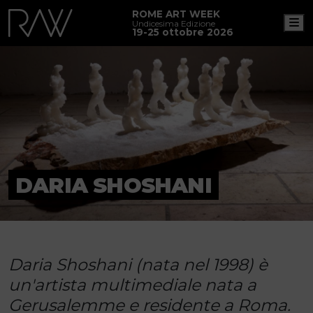
ROME ART WEEK
M
Undicesima Edizione
19-25 ottobre 2026
DARIA SHOSHANI
Daria Shoshani (nata nel 1998) è
un'artista multimediale nata a
Gerusalemme e residente a Roma.