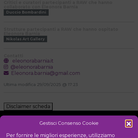
Critici e curatori partecipanti a RAW che hanno
collaborato con Eleonora Barnia
Duccio Bombardini
Strutture partecipanti a RAW che hanno ospitato
Eleonora Barnia
Nikolas Art Gallery
Contatti
eleonorabarnia.it
@eleonorabarnia
Eleonora.barnia@gmail.com
Ultima modifica 29/09/2025 @ 17:23
Disclaimer scheda
Gestisci Consenso Cookie
NOTIZIE
DOWNLOAD
REGOLAMENTO
Per fornire le migliori esperienze, utilizziamo