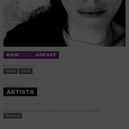
RAW
CODE
ADFAXY
Partecipazione
2024
2025
Categoria
ARTISTA
Principali generi prodotti da Eleonora Barnia
Pittura